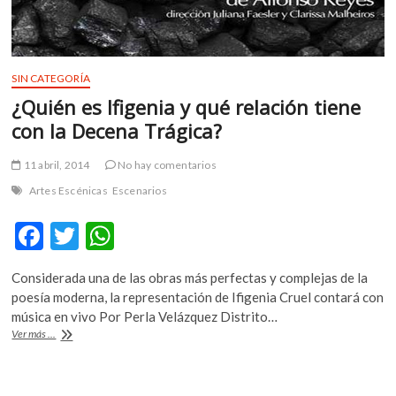
SIN CATEGORÍA
¿Quién es Ifigenia y qué relación tiene
con la Decena Trágica?
11 abril, 2014
No hay comentarios
Artes Escénicas
Escenarios
F
T
W
ac
w
h
Considerada una de las obras más perfectas y complejas de la
e
itt
at
poesía moderna, la representación de Ifigenia Cruel contará con
b
er
s
música en vivo Por Perla Velázquez Distrito…
¿Quién
Ver más ...
o
A
es
Ifigenia
o
p
y