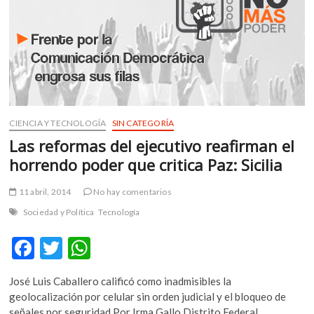
m
v
o
l
g
e
r
s
CIENCIA Y TECNOLOGÍA
SIN CATEGORÍA
k
Las reformas del ejecutivo reafirman el
o
horrendo poder que critica Paz: Sicilia
p
e
11 abril, 2014
No hay comentarios
n
v
Sociedad y Política
Tecnología
o
F
T
W
l
g
ac
w
h
e
José Luis Caballero calificó como inadmisibles la
e
itt
at
r
geolocalización por celular sin orden judicial y el bloqueo de
s
señales por seguridad Por Irma Gallo Distrito Federal,…