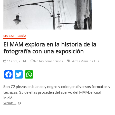
SIN CATEGORÍA
El MAM explora en la historia de la
fotografía con una exposición
11 abril, 2014
No hay comentarios
Artes Visuales
Luz
F
T
W
ac
w
h
Son 72 piezas en blanco y negro y color, en diversos formatos y
e
itt
at
técnicas. 35 de ellas proceden del acervo del MAM, el cual
b
er
s
inició…
El
Ver más ...
o
A
MAM
explora