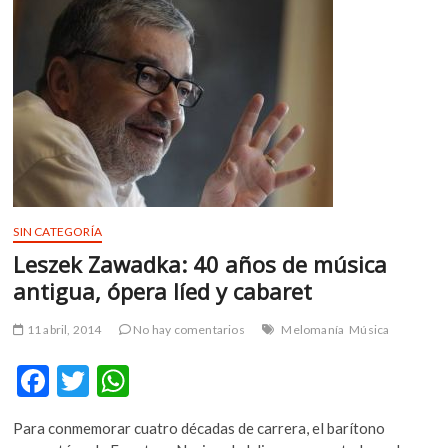
k
p
celebra
la
fusión
de
tradiciones
SIN CATEGORÍA
Leszek Zawadka: 40 años de música
antigua, ópera líed y cabaret
11 abril, 2014
No hay comentarios
Melomanía
Música
F
T
W
ac
w
h
Para conmemorar cuatro décadas de carrera, el barítono
e
itt
at