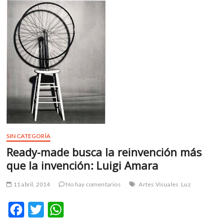
o
p
en
k
p
la
historia
de
la
fotografía
con
una
exposición
SIN CATEGORÍA
Ready-made busca la reinvención más
que la invención: Luigi Amara
11 abril, 2014
No hay comentarios
Artes Visuales
Luz
F
T
W