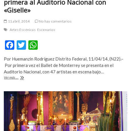
primera al Auditorio Nacional con
«Giselle»
11 abril, 2014
No hay comentarios
Artes Escénicas
Escenarios
F
T
W
ac
w
h
Por Huemanzin Rodríguez Distrito Federal, 11/04/14, (N22).–
e
itt
at
Por primera vez el Ballet de Monterrey se presenta en el
b
er
s
Auditorio Nacional, con 47 artistas en escena bajo…
Ballet
Ver más ...
o
A
de
Monterrey
o
p
llega
k
p
por
vez
primera
al
Auditorio
Nacional
con