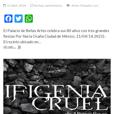
11 abril, 2014
No hay comentarios
Artes Visuales
Luz
F
T
W
ac
w
h
El Palacio de Bellas Artes celebra sus 80 años con tres grandes
e
itt
at
fiestas Por Nuria Ocaña Ciudad de México, 11/04/14, (N22).-
b
er
s
El recinto ubicado en…
Picasso
Ver más ...
o
A
toca
el
o
p
mármol
k
p
de
Bellas
Artes