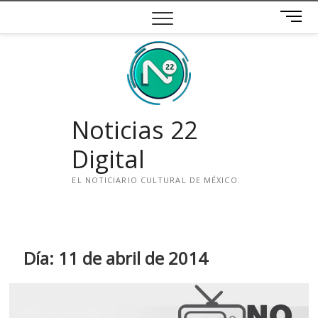
Saltar
B
al
o
contenido
t
ó
n
d
e
Noticias 22
m
e
Digital
n
ú
EL NOTICIARIO CULTURAL DE MÉXICO.
i
n
s
t
Día:
11 de abril de 2014
a
g
r
a