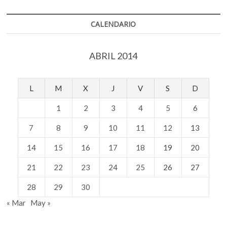
k
p
qué
relación
tiene
CALENDARIO
con
la
Decena
ABRIL 2014
Trágica?
L
M
X
J
V
S
D
1
2
3
4
5
6
7
8
9
10
11
12
13
14
15
16
17
18
19
20
21
22
23
24
25
26
27
28
29
30
« Mar
May »