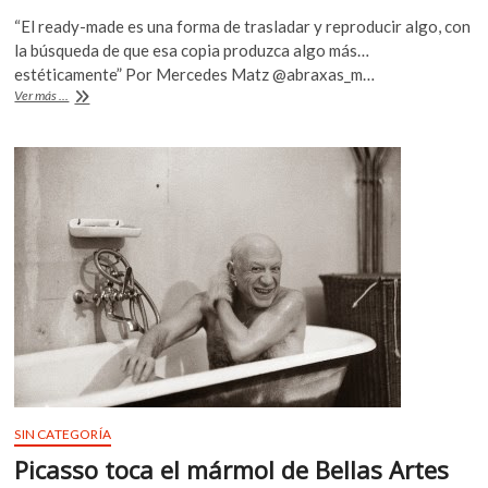
ac
w
h
“El ready-made es una forma de trasladar y reproducir algo, con
e
itt
at
la búsqueda de que esa copia produzca algo más…
b
er
s
estéticamente” Por Mercedes Matz @abraxas_m…
Ready-
Ver más ...
o
A
made
busca
o
p
la
k
p
reinvención
más
que
la
invención:
Luigi
Amara
SIN CATEGORÍA
Picasso toca el mármol de Bellas Artes