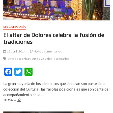
«Giselle»
SIN CATEGORÍA
El altar de Dolores celebra la fusión de
tradiciones
11 abril, 2014
No hay comentarios
Artes Escénicas
Artes Visuales
Escenarios
F
T
W
ac
w
h
La gran mayoría de los elementos que decoran son parte de la
e
itt
at
colección del Cultural, las farolas posicionales que son parte del
b
er
s
acompañamiento de la…
El
Ver más ...
o
A
altar
de
o
p
Dolores