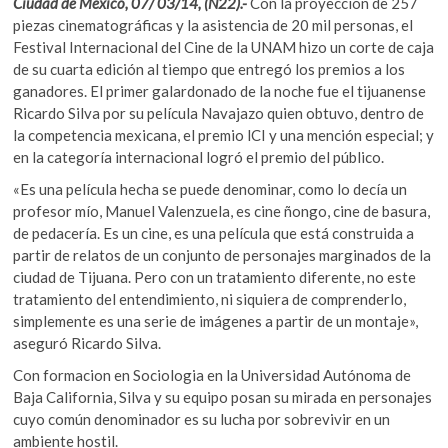
o
p
Ciudad de México, 07/ 03/14, (N22).-
Con la proyección de 257
k
piezas cinematográficas y la asistencia de 20 mil personas, el
k
p
o
Festival Internacional del Cine de la UNAM hizo un corte de caja
p
de su cuarta edición al tiempo que entregó los premios a los
e
ganadores. El primer galardonado de la noche fue el tijuanense
n
Ricardo Silva por su película Navajazo quien obtuvo, dentro de
la competencia mexicana, el premio lCI y una mención especial; y
en la categoría internacional logró el premio del público.
«Es una película hecha se puede denominar, como lo decía un
profesor mío, Manuel Valenzuela, es cine ñongo, cine de basura,
de pedacería. Es un cine, es una película que está construida a
partir de relatos de un conjunto de personajes marginados de la
ciudad de Tijuana. Pero con un tratamiento diferente, no este
tratamiento del entendimiento, ni siquiera de comprenderlo,
simplemente es una serie de imágenes a partir de un montaje»,
aseguró Ricardo Silva.
Con formacion en Sociologia en la Universidad Autónoma de
Baja California, Silva y su equipo posan su mirada en personajes
cuyo común denominador es su lucha por sobrevivir en un
ambiente hostil.