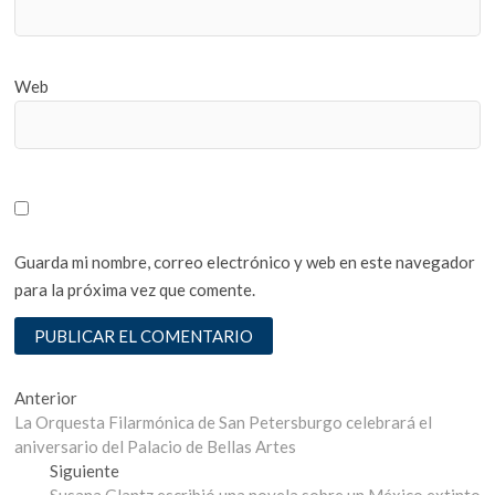
Web
Guarda mi nombre, correo electrónico y web en este navegador
para la próxima vez que comente.
Navegación
Entrada
Anterior
anterior:
La Orquesta Filarmónica de San Petersburgo celebrará el
de
aniversario del Palacio de Bellas Artes
entradas
Entrada
Siguiente
siguiente:
Susana Glantz escribió una novela sobre un México extinto