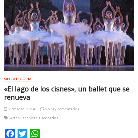
m
v
o
l
g
e
r
s
k
o
p
SIN CATEGORÍA
e
n
«El lago de los cisnes», un ballet que se
v
renueva
o
l
29 marzo, 2014
No hay comentarios
g
Artes Escénicas
Escenarios
e
r
F
T
W
s