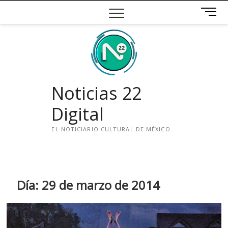
Saltar
B
al
o
contenido
t
ó
n
d
e
Noticias 22
m
e
Digital
n
ú
EL NOTICIARIO CULTURAL DE MÉXICO.
i
n
s
t
Día:
29 de marzo de 2014
a
g
r
a