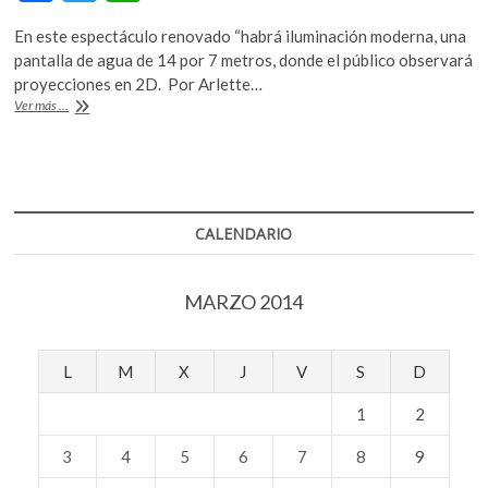
ac
w
h
k
o
En este espectáculo renovado “habrá iluminación moderna, una
e
itt
at
p
pantalla de agua de 14 por 7 metros, donde el público observará
b
er
s
e
proyecciones en 2D. Por Arlette…
n
«El
Ver más ...
o
A
lago
de
o
p
los
k
p
cisnes»,
un
ballet
CALENDARIO
que
se
renueva
MARZO 2014
L
M
X
J
V
S
D
1
2
3
4
5
6
7
8
9