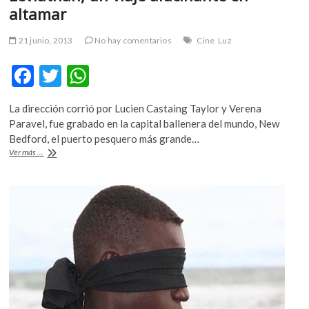
altamar
m
v
21 junio, 2013
No hay comentarios
Cine
Luz
o
l
F
T
W
g
e
ac
w
h
r
La dirección corrió por Lucien Castaing Taylor y Verena
e
itt
at
s
Paravel, fue grabado en la capital ballenera del mundo, New
k
b
er
s
Bedford, el puerto pesquero más grande…
o
Leviathan,
Ver más ...
o
A
p
un
viaje
e
o
p
alucinante
n
k
p
en
v
altamar
o
l
g
e
r
s