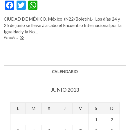
F
T
W
ac
w
h
CIUDAD DE MÉXICO, México, (N22/Boletín).- Los días 24 y
e
itt
at
25 de junio se llevará a cabo el Encuentro Internacional por la
b
er
s
Igualdad y la No…
SRE,
Ver más ...
o
A
Conapred
y
o
p
RIOOD
k
p
unen
esfuerzos
contra
CALENDARIO
la
discriminación
JUNIO 2013
L
M
X
J
V
S
D
1
2