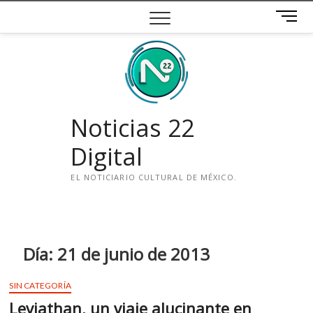
Saltar
B
al
o
contenido
t
ó
n
d
e
Noticias 22
m
e
Digital
n
ú
EL NOTICIARIO CULTURAL DE MÉXICO.
i
n
s
t
Día:
21 de junio de 2013
a
g
SIN CATEGORÍA
r
Leviathan, un viaje alucinante en
a