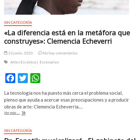
k
o
p
SIN CATEGORÍA
e
n
«La diferencia está en la metáfora que
construyes»: Clemencia Echeverri
21 junio, 2013
No hay comentarios
Artes Escénicas
Escenarios
F
T
W
ac
w
h
La tecnología nos ha puesto más cerca el problema social,
e
itt
at
pienso que ayuda a acercar esas preocupaciones y a producir
b
er
s
obras de arte: Clemencia Echeverria.…
«La
Ver más ...
o
A
diferencia
está
o
p
en
SIN CATEGORÍA
k
p
la