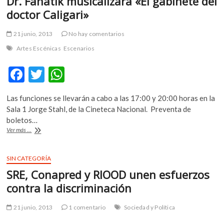
Dr. Fanatik musicalizará «El gabinete del
metáfora
que
doctor Caligari»
construyes»:
Clemencia
21 junio, 2013
No hay comentarios
Echeverri
Artes Escénicas
Escenarios
F
T
W
ac
w
h
Las funciones se llevarán a cabo a las 17:00 y 20:00 horas en la
e
itt
at
Sala 1 Jorge Stahl, de la Cineteca Nacional. Preventa de
b
er
s
boletos…
Dr.
Ver más ...
o
A
Fanatik
musicalizará
o
p
«El
SIN CATEGORÍA
k
p
gabinete
SRE, Conapred y RIOOD unen esfuerzos
del
doctor
contra la discriminación
Caligari»
21 junio, 2013
1 comentario
Sociedad y Política