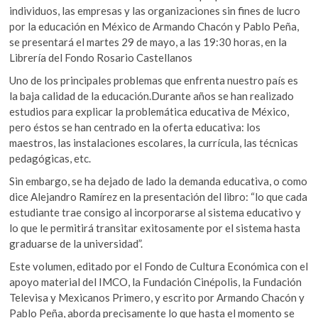
b
er
s
k
individuos, las empresas y las organizaciones sin fines de lucro
o
o
A
por la educación en México de Armando Chacón y Pablo Peña,
p
se presentará el martes 29 de mayo, a las 19:30 horas, en la
o
p
e
Librería del Fondo Rosario Castellanos
k
p
n
Uno de los principales problemas que enfrenta nuestro país es
la baja calidad de la educación.Durante años se han realizado
estudios para explicar la problemática educativa de México,
pero éstos se han centrado en la oferta educativa: los
maestros, las instalaciones escolares, la currícula, las técnicas
pedagógicas, etc.
Sin embargo, se ha dejado de lado la demanda educativa, o como
dice Alejandro Ramírez en la presentación del libro: “lo que cada
estudiante trae consigo al incorporarse al sistema educativo y
lo que le permitirá transitar exitosamente por el sistema hasta
graduarse de la universidad”.
Este volumen, editado por el Fondo de Cultura Económica con el
apoyo material del IMCO, la Fundación Cinépolis, la Fundación
Televisa y Mexicanos Primero, y escrito por Armando Chacón y
Pablo Peña, aborda precisamente lo que hasta el momento se