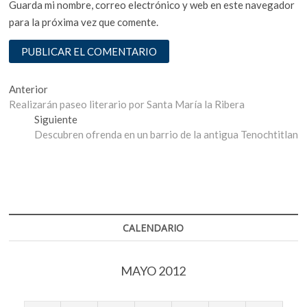
Guarda mi nombre, correo electrónico y web en este navegador
para la próxima vez que comente.
Navegación
Entrada
Anterior
anterior:
Realizarán paseo literario por Santa María la Ribera
de
Entrada
Siguiente
entradas
siguiente:
Descubren ofrenda en un barrio de la antigua Tenochtitlan
CALENDARIO
MAYO 2012