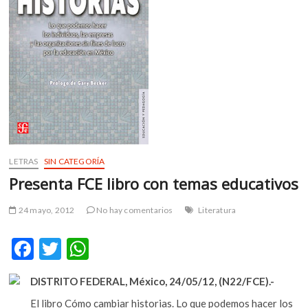
m
v
o
l
g
e
r
s
k
o
LETRAS
SIN CATEGORÍA
p
e
Presenta FCE libro con temas educativos
n
v
24 mayo, 2012
No hay comentarios
Literatura
o
l
F
T
W
g
ac
w
h
e
DISTRITO FEDERAL, México, 24/05/12, (N22/FCE).-
r
e
itt
at
s
El libro Cómo cambiar historias. Lo que podemos hacer los