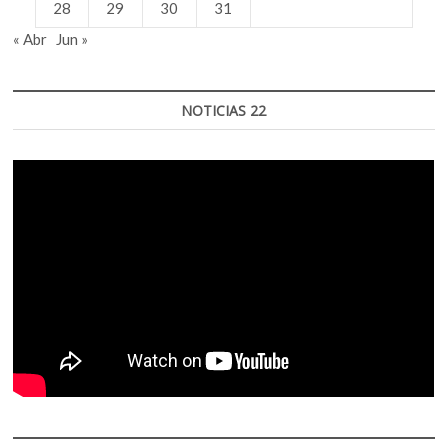
28
29
30
31
« Abr
Jun »
NOTICIAS 22