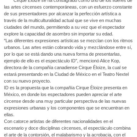
Cirque Éloize se ha consagrado como uno de los líderes de
o
A
k
las artes circenses contemporáneas, con un esfuerzo constante
o
o
p
de sus presentadores por alcanzar la perfección artística a
p
través de la multiculturalidad actual que se vive en muchas
k
p
e
ciudades del mundo, permitiendo a su vez que el espectador
n
explore la capacidad de asombro sin importar su edad.
“Las diferentes expresiones artísticas se mezclan con los ritmos
urbanos. Las artes están cobrando vida y mezclándose entre sí,
por lo que se está dando una nueva forma de presentarlas,
ejemplo de ello es el espectáculo ID”, mencionó Alice Kop,
directora de la compañía canadiense Cirque Èloize, la cual se
estará presentando en la Ciudad de México en el Teatro Nextel
con su nuevo proyecto.
ID es la propuesta que la compañía Cirque Èloize presenta en
México, en donde los espectadores pueden apreciar el arte
circense desde una muy particular perspectiva de las nuevas
expresiones urbanas y los componentes que se encuentran en
ellas.
Con catorce artistas de diferentes nacionalidades en el
escenario y doce disciplinas circenses, el espectáculo combina
el arte de la contorsión, el malabarismo y la acrobacia, con el