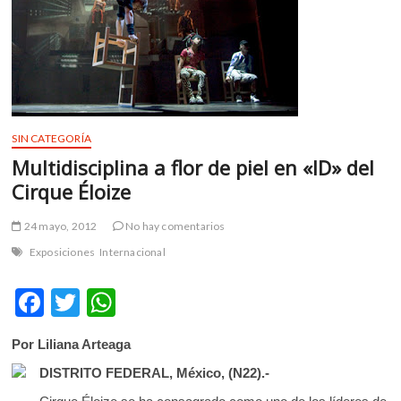
m
v
o
l
g
e
r
SIN CATEGORÍA
s
Multidisciplina a flor de piel en «ID» del
k
Cirque Éloize
o
p
24 mayo, 2012
No hay comentarios
e
n
Exposiciones
Internacional
v
o
F
T
W
l
ac
w
h
g
Por Liliana Arteaga
e
e
itt
at
r
DISTRITO FEDERAL, México, (N22).-
b
er
s
s