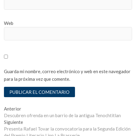
Web
Guarda mi nombre, correo electrónico y web en este navegador
para la próxima vez que comente.
Navegación
Entrada
Anterior
anterior:
Descubren ofrenda en un barrio de la antigua Tenochtitlan
de
Entrada
Siguiente
entradas
siguiente:
Presenta Rafael Tovar la convocatoria para la Segunda Edición
del Premio Literario Lipp La Brasserie