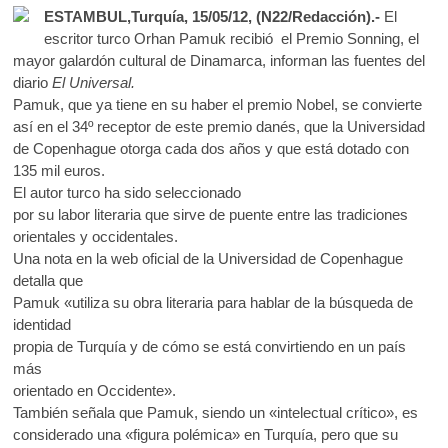
ac
w
h
k
ESTAMBUL,Turquía, 15/05/12, (N22/Redacción).-
El
e
itt
at
o
escritor turco Orhan Pamuk recibió el Premio Sonning, el
p
b
er
s
mayor galardón cultural de Dinamarca, informan las fuentes del
e
diario
El Universal.
o
A
n
Pamuk, que ya tiene en su haber el premio Nobel, se convierte
o
p
así en el 34º receptor de este premio danés, que la Universidad
de Copenhague otorga cada dos años y que está dotado con
k
p
135 mil euros.
El autor turco ha sido seleccionado
por su labor literaria que sirve de puente entre las tradiciones
orientales y occidentales.
Una nota en la web oficial de la Universidad de Copenhague
detalla que
Pamuk «utiliza su obra literaria para hablar de la búsqueda de
identidad
propia de Turquía y de cómo se está convirtiendo en un país
más
orientado en Occidente».
También señala que Pamuk, siendo un «intelectual crítico», es
considerado una «figura polémica» en Turquía, pero que su