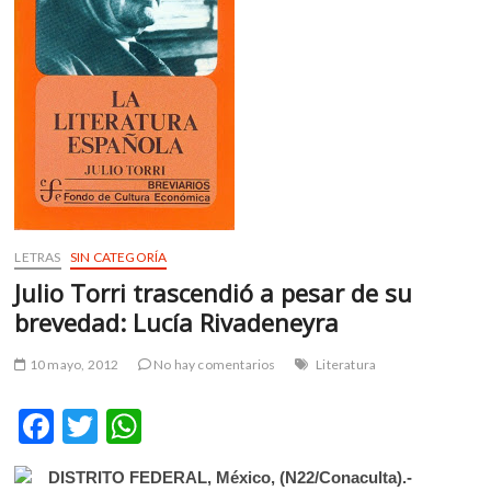
m
v
o
l
g
e
r
s
k
o
LETRAS
SIN CATEGORÍA
p
e
Julio Torri trascendió a pesar de su
n
brevedad: Lucía Rivadeneyra
v
o
10 mayo, 2012
No hay comentarios
Literatura
l
g
F
T
W
e
ac
w
h
r
s
DISTRITO FEDERAL, México, (N22/Conaculta).-