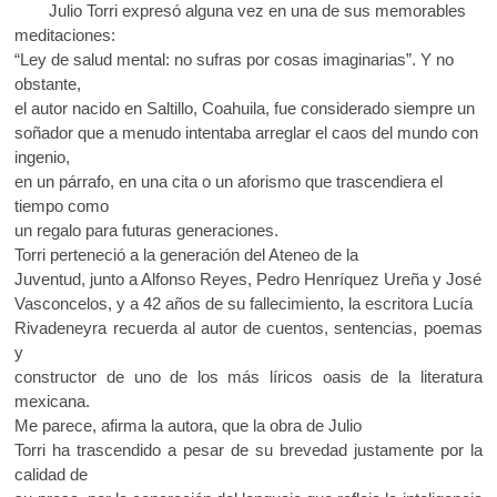
e
itt
at
k
Julio Torri expresó alguna vez en una de sus memorables
b
er
s
o
meditaciones:
p
“Ley de salud mental: no sufras por cosas imaginarias”. Y no
o
A
e
obstante,
o
p
n
el autor nacido en Saltillo, Coahuila, fue considerado siempre un
soñador que a menudo intentaba arreglar el caos del mundo con
k
p
ingenio,
en un párrafo, en una cita o un aforismo que trascendiera el
tiempo como
un regalo para futuras generaciones.
Torri perteneció a la generación del Ateneo de la
Juventud, junto a Alfonso Reyes, Pedro Henríquez Ureña y José
Vasconcelos, y a 42 años de su fallecimiento, la escritora Lucía
Rivadeneyra recuerda al autor de cuentos, sentencias, poemas
y
constructor de uno de los más líricos oasis de la literatura
mexicana.
Me parece, afirma la autora, que la obra de Julio
Torri ha trascendido a pesar de su brevedad justamente por la
calidad de