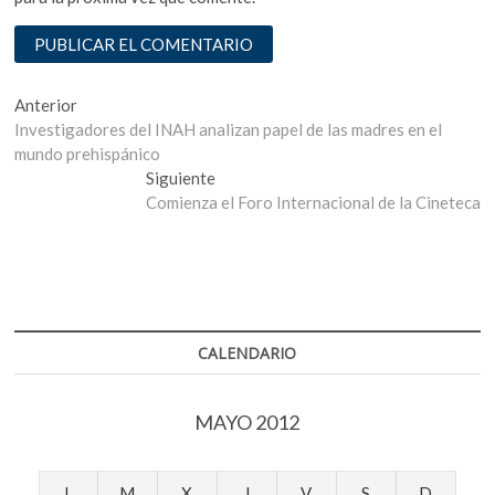
Navegación
Entrada
Anterior
anterior:
Investigadores del INAH analizan papel de las madres en el
de
mundo prehispánico
entradas
Entrada
Siguiente
siguiente:
Comienza el Foro Internacional de la Cineteca
CALENDARIO
MAYO 2012
L
M
X
J
V
S
D