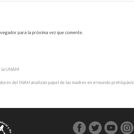
avegador para la próxima vez que comente.
en la UNAM
Entrada
siguiente:
dores del INAH analizan papel de las madres en el mundo prehispáni