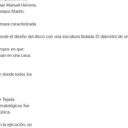
uan Manuel Herrera,
ustavo Martín.
ámara caracterizada
esde el diseño del disco con una escultura titulada
El diámetro de u
iempos en que
aban en una casa
n donde todos los
e Tejada
imatológicos fue
úsica.
 la ejecución, no