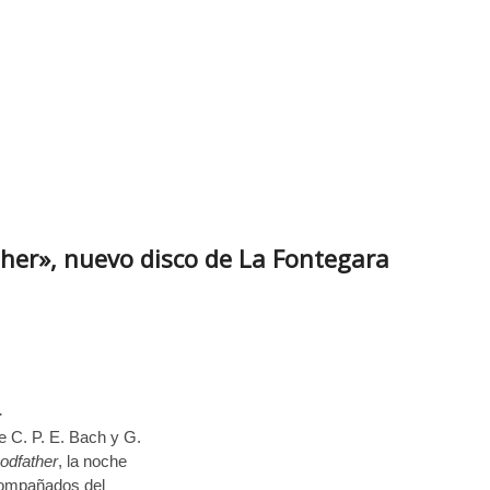
ther», nuevo disco de La Fontegara
-
e C. P. E. Bach y G.
odfather
, la noche
compañados del