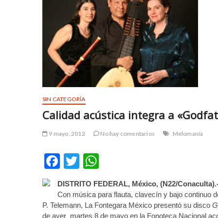
y
t
u
a
r
r
t
z
e
b
s
e
c
t
o
b
r
a
t
y
SIN CATEGORÍA
a
s
Calidad acústica integra a «Godfa
v
p
c
i
9 mayo, 2012
No hay comentarios
Melomanía
ı
n
l
r
F
T
W
a
ü
ac
w
h
r
y
e
a
DISTRITO FEDERAL, México, (N22/Conaculta).
e
itt
at
s
b
Con música para flauta, clavecín y bajo continuo d
b
er
s
c
e
P. Telemann, La Fontegara México presentó su disco
G
o
t
de ayer martes 8 de mayo en la Fonoteca Nacional a