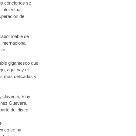
s conciertos se
 intelectual
cuperación de
labor loable de
internacional,
nto.
mble gigantesco que
go, aquí hay el
es más delicadas y
, clavecín, Eloy
nchez Guevara,
arte del disco
e
éxico se ha