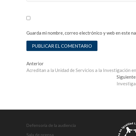
t
e
s
c
o
Guarda mi nombre, correo electrónico y web en este n
r
t
ş
i
Navegación
r
Entrada
Anterior
i
anterior:
Acreditan a la Unidad de Servicios a la Investigación 
de
n
Siguiente
entradas
e
Investiga
v
l
e
r
e
s
Defensoría de la audiencia
c
Sala de prensa
o