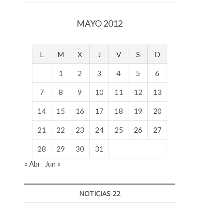
v
o
MAYO 2012
l
g
e
L
M
X
J
V
S
D
r
s
1
2
3
4
5
6
k
o
7
8
9
10
11
12
13
p
14
15
16
17
18
19
20
e
n
21
22
23
24
25
26
27
v
o
28
29
30
31
l
« Abr
Jun »
g
e
r
NOTICIAS 22
s
k