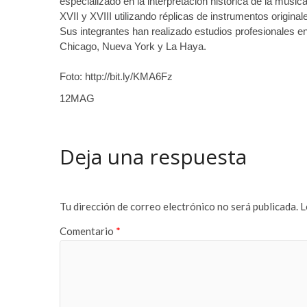
c
e
especializado en la interpretación histórica de la música
o
t
XVII y XVIII utilizando réplicas de instrumentos origina
r
o
Sus integrantes han realizado estudios profesionales e
t
f
Chicago, Nueva York y La Haya.
b
a
e
n
Foto: http://bit.ly/KMA6Fz
y
s
12MAG
l
i
i
f
k
b
Deja una respuesta
d
e
ü
t
z
n
ü
o
Tu dirección de correo electrónico no será publicada.
L
e
r
s
a
Comentario
*
c
b
o
a
r
h
t
i
e
s