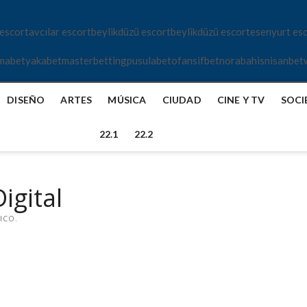
 escort
avcılar escort
beylikdüzü escort
beylikdüzü escort
esenyurt es
mabet
yakabet
masterbetting
pusulabet
ofansifbet
norabahis
nisanbet
DISEÑO
ARTES
MÚSICA
CIUDAD
CINE Y TV
SOCI
22.1
22.2
igital
ICO.