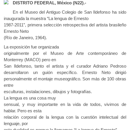
e
itt
at
k
DISTRITO FEDERAL, México (N22).-
b
er
s
o
En el Museo del Antiguo Colegio de San Ildefonso ha sido
p
o
A
inaugurada la muestra “La lengua de Ernesto
e
1987-2011”, primera selección retrospectiva del artista brasileño
o
p
n
Ernesto Neto
k
p
(Río de Janeiro, 1964).
La exposición fue organizada
originalmente por el Museo de Arte contemporáneo de
Monterrey (MACO) pero en
San Ildefonso, tanto el artista y el curador Adriano Pedroso
desarrollaron un guión específico. Ernesto Neto dirigió
personalmente el montaje museográfico. Son más de 100 obras
entre
esculturas, instalaciones, dibujos y fotografías.
La lengua es una cosa muy
sensual, y muy importante en la vida de todos, vivimos de
hablar. Pero es esta
relación corporal de la lengua con la cuestión intelectual del
lenguaje, por
esta dualidad es porque la llamamos “La lengua de Ernesto”.