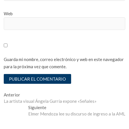
Web
Guarda mi nombre, correo electrónico y web en este navegador
para la próxima vez que comente.
Navegación
Entrada
Anterior
anterior:
La artista visual Ángela Gurría expone «Señales»
de
Entrada
Siguiente
entradas
siguiente:
Elmer Mendoza lee su discurso de ingreso a la AML