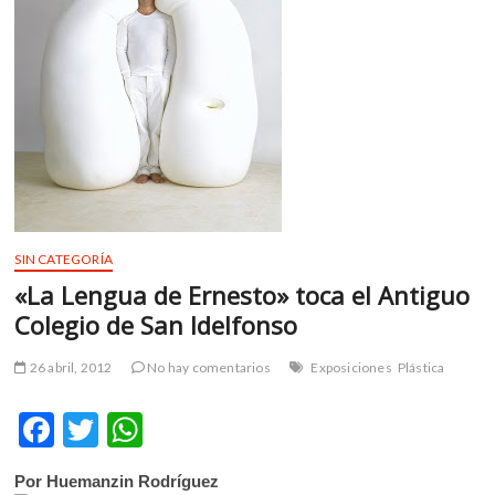
m
v
o
l
g
e
r
s
k
o
SIN CATEGORÍA
p
e
«La Lengua de Ernesto» toca el Antiguo
n
Colegio de San Idelfonso
v
o
26 abril, 2012
No hay comentarios
Exposiciones
Plástica
l
g
F
T
W
e
ac
w
h
r
s
Por Huemanzin Rodríguez