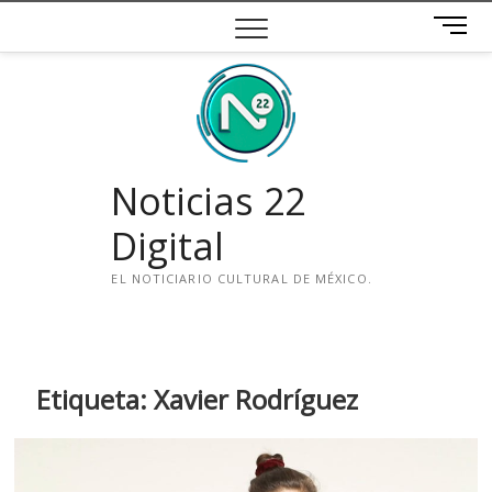
Saltar
B
al
o
contenido
t
ó
n
d
e
Noticias 22
m
e
Digital
n
ú
EL NOTICIARIO CULTURAL DE MÉXICO.
i
n
s
t
Etiqueta:
Xavier Rodríguez
a
g
r
a