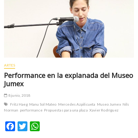
m
v
o
l
g
e
r
s
k
ARTES
o
p
Performance en la explanada del Museo
e
Jumex
n
v
8 junio, 2018
o
Fritz Haeg
Manu Sol Mateo
Mercedes Azpilicueta
Museo Jumex
Nils
l
Norman
performance
Propuestas para una plaza
Xavier Rodríguez
g
e
F
T
W
r
ac
w
h
s