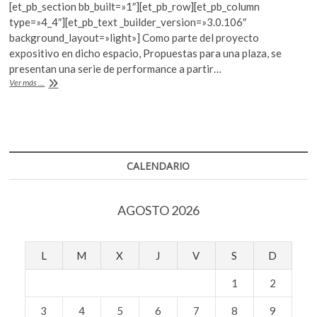
[et_pb_section bb_built=»1″][et_pb_row][et_pb_column
k
e
itt
at
type=»4_4″][et_pb_text _builder_version=»3.0.106″
o
b
er
s
background_layout=»light»] Como parte del proyecto
p
expositivo en dicho espacio, Propuestas para una plaza, se
e
o
A
presentan una serie de performance a partir…
n
o
p
Performance
Ver más ...
en
k
p
la
explanada
del
Museo
Jumex
CALENDARIO
AGOSTO 2026
L
M
X
J
V
S
D
1
2
3
4
5
6
7
8
9