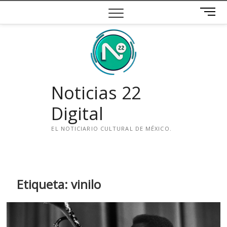
Saltar
B
al
o
contenido
t
ó
n
d
e
Noticias 22
m
e
Digital
n
ú
EL NOTICIARIO CULTURAL DE MÉXICO.
i
n
s
t
Etiqueta:
vinilo
a
g
r
a