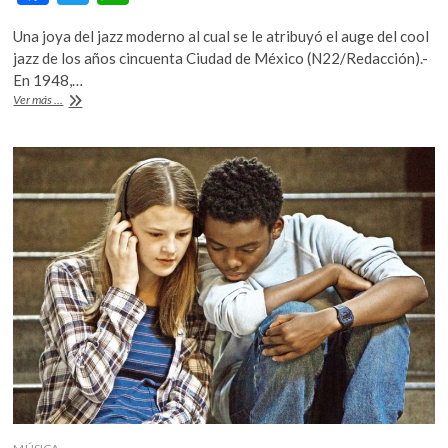
k
ac
w
h
o
Una joya del jazz moderno al cual se le atribuyó el auge del cool
e
itt
at
p
jazz de los años cincuenta Ciudad de México (N22/Redacción).-
b
er
s
e
En 1948,…
n
Lanzan
Ver más ...
o
A
edición
de
o
p
lujo
k
p
en
vinilo
de
«The
Complete
Birth
of
the
Cool»,
de
Miles
Davis