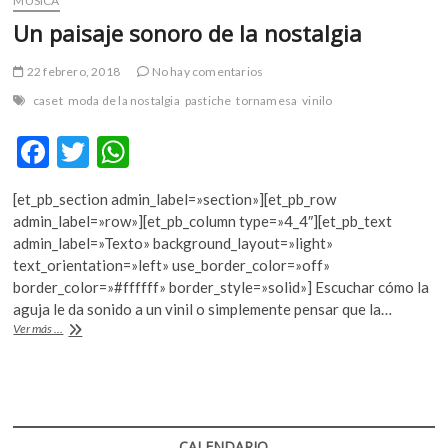
MÚSICA
Un paisaje sonoro de la nostalgia
22 febrero, 2018
No hay comentarios
caset
moda de la nostalgia
pastiche
tornamesa
vinilo
F
T
W
ac
w
h
[et_pb_section admin_label=»section»][et_pb_row
e
itt
at
admin_label=»row»][et_pb_column type=»4_4″][et_pb_text
b
er
s
admin_label=»Texto» background_layout=»light»
text_orientation=»left» use_border_color=»off»
o
A
border_color=»#ffffff» border_style=»solid»] Escuchar cómo la
o
p
aguja le da sonido a un vinil o simplemente pensar que la…
Un
Ver más ...
k
p
paisaje
sonoro
de
la
nostalgia
CALENDARIO