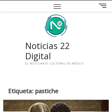
Saltar
B
al
o
contenido
t
ó
n
d
e
Noticias 22
m
e
Digital
n
ú
EL NOTICIARIO CULTURAL DE MÉXICO.
i
n
s
t
Etiqueta:
pastiche
a
g
r
a