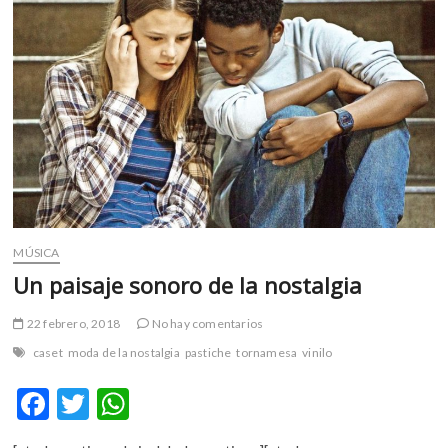
m
v
o
l
g
e
r
s
k
o
p
MÚSICA
e
Un paisaje sonoro de la nostalgia
n
v
22 febrero, 2018
No hay comentarios
o
l
caset
moda de la nostalgia
pastiche
tornamesa
vinilo
g
e
F
T
W
r
ac
w
h
s