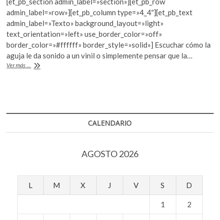
[et_pb_section admin_label=»section»][et_pb_row
k
e
itt
at
admin_label=»row»][et_pb_column type=»4_4″][et_pb_text
o
b
er
s
admin_label=»Texto» background_layout=»light»
p
text_orientation=»left» use_border_color=»off»
o
A
e
border_color=»#ffffff» border_style=»solid»] Escuchar cómo la
n
o
p
aguja le da sonido a un vinil o simplemente pensar que la…
Un
Ver más ...
k
p
paisaje
sonoro
de
la
nostalgia
CALENDARIO
AGOSTO 2026
L
M
X
J
V
S
D
1
2