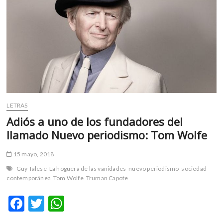
m
v
o
l
g
e
r
s
k
LETRAS
o
p
Adiós a uno de los fundadores del
e
llamado Nuevo periodismo: Tom Wolfe
n
v
15 mayo, 2018
o
Guy Talese
La hoguera de las vanidades
nuevo periodismo
sociedad
l
contemporánea
Tom Wolfe
Truman Capote
g
e
F
T
W
r
ac
w
h
s