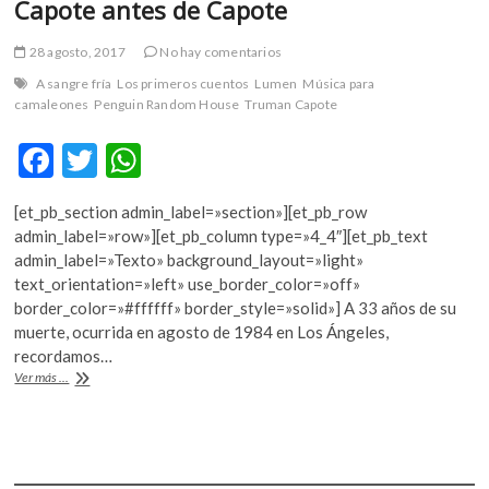
Capote antes de Capote
28 agosto, 2017
No hay comentarios
A sangre fría
Los primeros cuentos
Lumen
Música para
camaleones
Penguin Random House
Truman Capote
F
T
W
ac
w
h
[et_pb_section admin_label=»section»][et_pb_row
e
itt
at
admin_label=»row»][et_pb_column type=»4_4″][et_pb_text
b
er
s
admin_label=»Texto» background_layout=»light»
text_orientation=»left» use_border_color=»off»
o
A
border_color=»#ffffff» border_style=»solid»] A 33 años de su
o
p
muerte, ocurrida en agosto de 1984 en Los Ángeles,
recordamos…
k
p
Capote
Ver más ...
antes
de
Capote