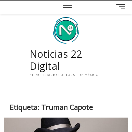
Saltar
B
al
o
contenido
t
ó
n
d
e
Noticias 22
m
e
Digital
n
ú
EL NOTICIARIO CULTURAL DE MÉXICO.
i
n
s
t
Etiqueta:
Truman Capote
a
g
r
a