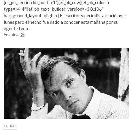
[et_pb_section bb_built=»1″][et_pb_row][et_pb_column
k
e
itt
at
type=»4_4″][et_pb_text _builder_version=»3.0.106″
o
b
er
s
background_layout=»light»] El escritor y periodista murió ayer
p
lunes pero el hecho fue dado a conocer esta mañana por su
e
o
A
agente Lynn…
n
o
p
Adiós
Ver más ...
a
k
p
uno
de
los
fundadores
del
llamado
Nuevo
periodismo:
Tom
Wolfe
LETRAS