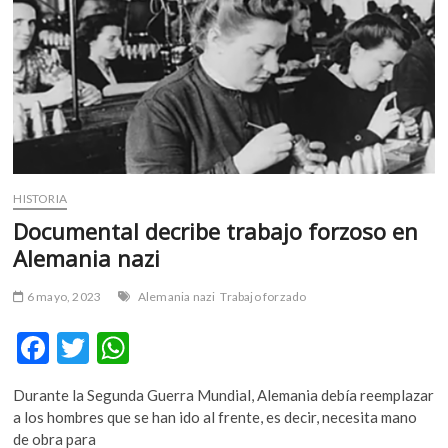
m
v
o
l
g
e
r
s
k
HISTORIA
o
Documental decribe trabajo forzoso en
p
Alemania nazi
e
n
6 mayo, 2023
Alemania nazi
Trabajo forzado
v
o
F
T
W
l
g
ac
w
h
e
Durante la Segunda Guerra Mundial, Alemania debía reemplazar
e
itt
at
r
a los hombres que se han ido al frente, es decir, necesita mano
b
er
s
s
de obra para