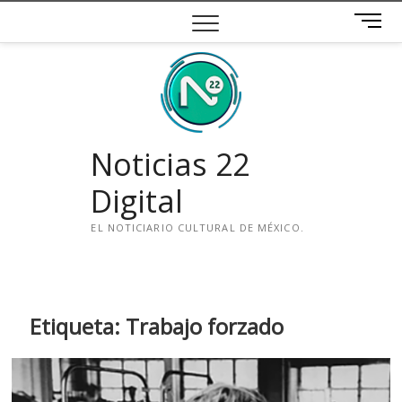
Saltar
B
al
o
contenido
t
ó
n
d
e
Noticias 22
m
e
Digital
n
ú
EL NOTICIARIO CULTURAL DE MÉXICO.
i
n
s
t
Etiqueta:
Trabajo forzado
a
g
r
a