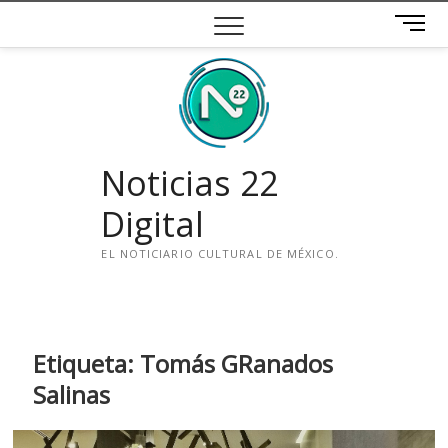
Saltar
B
al
o
contenido
t
ó
n
d
e
Noticias 22
m
e
Digital
n
ú
EL NOTICIARIO CULTURAL DE MÉXICO.
i
n
s
t
Etiqueta:
Tomás GRanados
a
Salinas
g
r
a