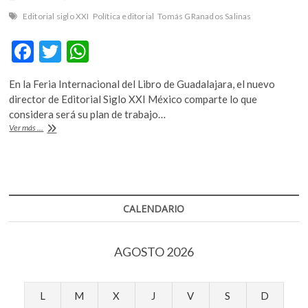
k
Editorial siglo XXI
Política editorial
Tomás GRanados Salinas
o
p
F
T
W
e
ac
w
h
n
En la Feria Internacional del Libro de Guadalajara, el nuevo
e
itt
at
director de Editorial Siglo XXI México comparte lo que
b
er
s
considera será su plan de trabajo…
«La
Ver más ...
o
A
política
editorial
o
p
comercial
k
p
es
poner
énfasis
CALENDARIO
en
que
el
AGOSTO 2026
éxito
provenga
de
la
L
M
X
J
V
S
D
venta