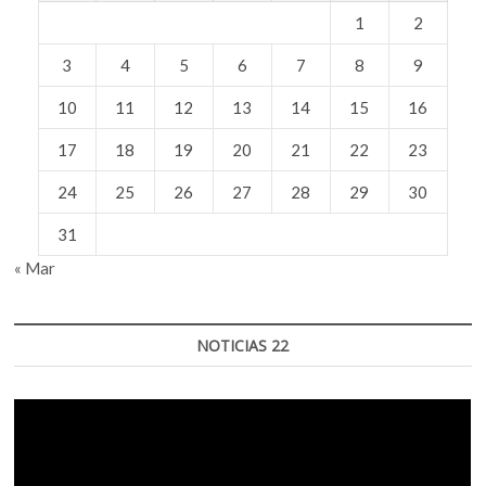
de
1
2
ejemplar
a
3
4
5
6
7
8
9
ejemplar»:
Tomás
Granados
10
11
12
13
14
15
16
Salinas
17
18
19
20
21
22
23
24
25
26
27
28
29
30
31
« Mar
NOTICIAS 22