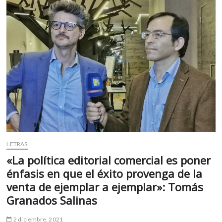
m
v
o
l
g
e
r
s
k
o
p
e
n
LETRAS
v
«La política editorial comercial es poner
o
énfasis en que el éxito provenga de la
l
g
venta de ejemplar a ejemplar»: Tomás
e
Granados Salinas
r
s
2 diciembre, 2021