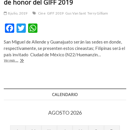
de honor del GIFF 2019
8 julio, 2019
Cine
GIFF 2019
Gus Van Sant
Terry Gilliam
F
T
W
ac
w
h
San Miguel de Allende y Guanajuato serán las sedes en donde,
e
itt
at
respectivamente, se presenten estos cineastas; Filipinas será el
b
er
s
país invitado Ciudad de México (N22/Huemanzin…
Gus
Ver más ...
o
A
Van
Sant
o
p
y
k
p
Terry
Gilliam,
invitados
CALENDARIO
de
honor
del
AGOSTO 2026
GIFF
2019