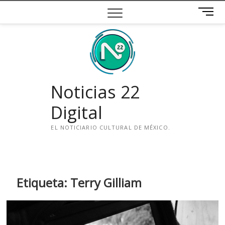
Saltar
B
al
o
contenido
t
ó
n
d
e
Noticias 22
m
e
Digital
n
ú
EL NOTICIARIO CULTURAL DE MÉXICO.
i
n
s
t
Etiqueta:
Terry Gilliam
a
g
r
a