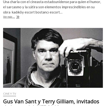
Una charla con el cineasta estadounidense para quien el humor,
k
e
itt
at
el sarcasmo y la sátira son elementos imprescindibles en su
o
b
er
s
obra kadıköy escort bostancı escort…
p
«Las
Ver más ...
e
o
A
cosas
n
verdaderamente
o
p
importantes
k
p
en
la
vida,
son
las
que
tienen
que
lidiar
con
el
humor»:
Terry
Gilliam
CINE Y TV
Gus Van Sant y Terry Gilliam, invitados