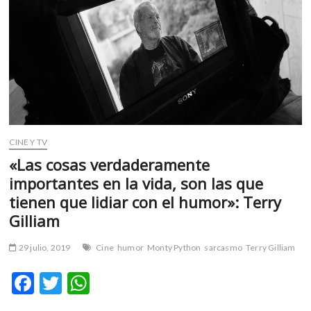
m
v
o
l
g
e
r
s
k
CINE Y TV
o
«Las cosas verdaderamente
p
importantes en la vida, son las que
e
n
tienen que lidiar con el humor»: Terry
v
Gilliam
o
l
29 julio, 2019
Cine
humor
Monty Python
sarcasmo
Terry Gilliam
g
e
F
T
W
r
ac
w
h
s