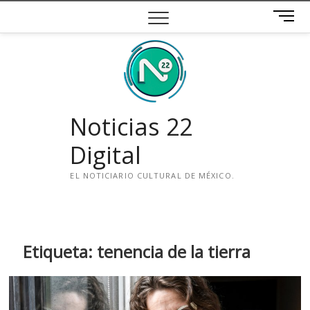
Saltar
B
al
o
contenido
t
ó
n
d
e
Noticias 22
m
e
Digital
n
ú
EL NOTICIARIO CULTURAL DE MÉXICO.
i
n
s
t
Etiqueta:
tenencia de la tierra
a
g
r
a