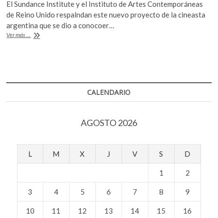
El Sundance Institute y el Instituto de Artes Contemporáneas
k
e
itt
at
de Reino Unido respalndan este nuevo proyecto de la cineasta
o
b
er
s
argentina que se dio a conocoer…
p
Lucrecia
Ver más ...
e
o
A
Martel
n
vuelve
o
p
a
k
p
la
historia
colonial
CALENDARIO
de
la
Argentina
AGOSTO 2026
L
M
X
J
V
S
D
1
2
3
4
5
6
7
8
9
10
11
12
13
14
15
16