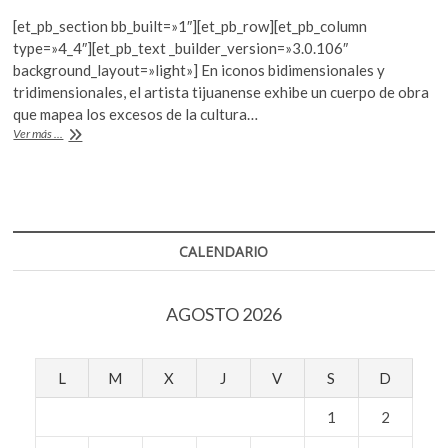
ac
w
h
k
[et_pb_section bb_built=»1″][et_pb_row][et_pb_column
o
e
itt
at
type=»4_4″][et_pb_text _builder_version=»3.0.106″
p
b
er
s
background_layout=»light»] En iconos bidimensionales y
e
tridimensionales, el artista tijuanense exhibe un cuerpo de obra
o
A
n
que mapea los excesos de la cultura…
o
p
Daniel
Ver más ...
Ruanova:
k
p
identidades
nómadas
CALENDARIO
AGOSTO 2026
L
M
X
J
V
S
D
1
2