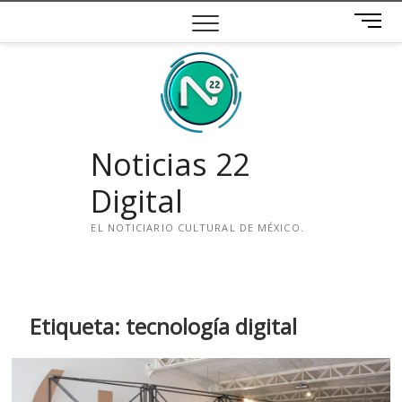
Saltar
B
al
o
contenido
t
ó
n
d
e
Noticias 22
m
e
Digital
n
ú
EL NOTICIARIO CULTURAL DE MÉXICO.
i
n
s
t
Etiqueta:
tecnología digital
a
g
r
a