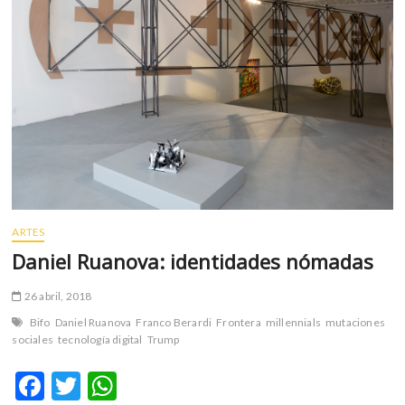
m
v
o
l
g
e
r
s
k
o
p
ARTES
e
n
Daniel Ruanova: identidades nómadas
v
o
26 abril, 2018
l
Bifo
Daniel Ruanova
Franco Berardi
Frontera
millennials
mutaciones
g
sociales
tecnología digital
Trump
e
r
F
T
W
s