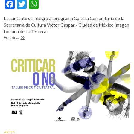
F
T
W
k
o
ac
w
h
p
La cantante se integra al programa Cultura Comunitaria de la
e
itt
at
e
Secretaría de Cultura Víctor Gaspar / Ciudad de México Imagen
n
b
er
s
tomada de La Tercera
Mon
Ver más ...
o
A
Laferte
inicia
o
p
un
k
p
taller
de
composición
literaria
y
musical
en
el
CERESO
femenil
de
Ciudad
Obregón
ARTES