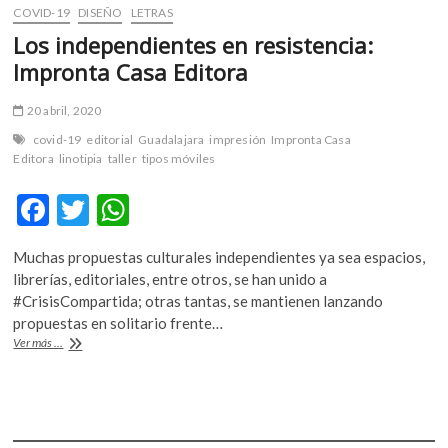
COVID-19
DISEÑO
LETRAS
Los independientes en resistencia:
Impronta Casa Editora
20 abril, 2020
covid-19
editorial
Guadalajara
impresión
Impronta Casa
Editora
linotipia
taller
tipos móviles
F
T
W
ac
w
h
Muchas propuestas culturales independientes ya sea espacios,
e
itt
at
librerías, editoriales, entre otros, se han unido a
b
er
s
#CrisisCompartida; otras tantas, se mantienen lanzando
propuestas en solitario frente…
o
A
Los
Ver más ...
o
p
independientes
en
k
p
resistencia:
Impronta
Casa