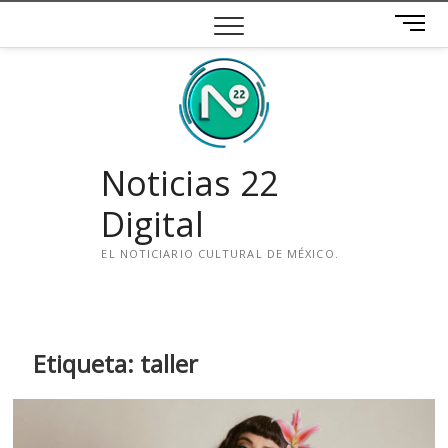
Saltar
B
al
o
contenido
t
ó
n
d
e
Noticias 22
m
e
Digital
n
ú
EL NOTICIARIO CULTURAL DE MÉXICO.
i
n
s
t
Etiqueta:
taller
a
g
r
a