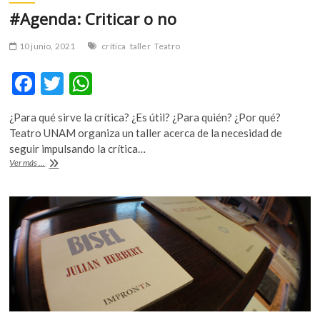
#Agenda: Criticar o no
10 junio, 2021
crítica
taller
Teatro
F
T
W
ac
w
h
¿Para qué sirve la crítica? ¿Es útil? ¿Para quién? ¿Por qué?
e
itt
at
Teatro UNAM organiza un taller acerca de la necesidad de
b
er
s
seguir impulsando la crítica…
#Agenda:
Ver más ...
o
A
Criticar
o
o
p
no
k
p