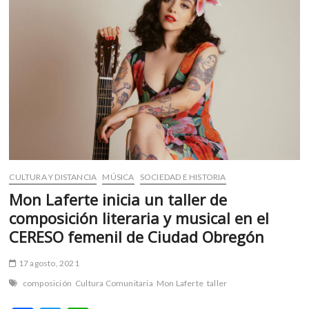
m
v
o
l
g
e
r
s
k
o
p
CULTURA Y DISTANCIA
MÚSICA
SOCIEDAD E HISTORIA
e
n
Mon Laferte inicia un taller de
v
composición literaria y musical en el
o
CERESO femenil de Ciudad Obregón
l
g
17 agosto, 2021
e
composición
Cultura Comunitaria
Mon Laferte
taller
r
s