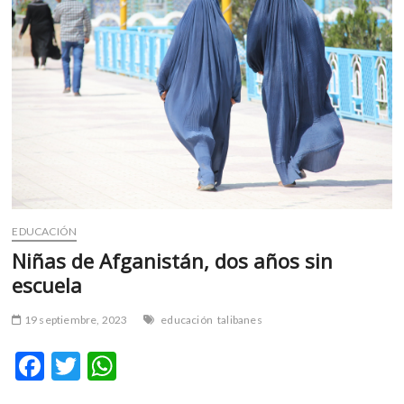
m
v
o
l
g
e
r
s
k
o
p
EDUCACIÓN
e
n
Niñas de Afganistán, dos años sin
v
escuela
o
l
19 septiembre, 2023
educación
talibanes
g
e
F
T
W
r
ac
w
h
s