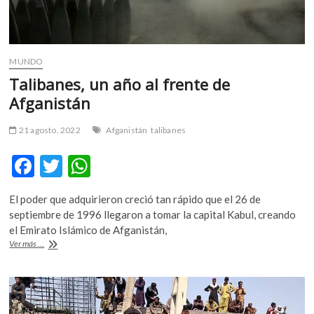
MUNDO
Talibanes, un año al frente de
Afganistán
21 agosto, 2022
Afganistán
talibanes
F
T
W
ac
w
h
El poder que adquirieron creció tan rápido que el 26 de
e
itt
at
septiembre de 1996 llegaron a tomar la capital Kabul, creando
b
er
s
el Emirato Islámico de Afganistán,
Talibanes,
Ver más ...
o
A
un
año
o
p
al
k
p
frente
de