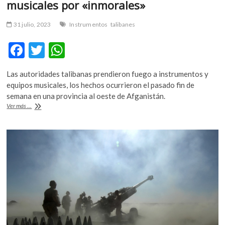
musicales por «inmorales»
31 julio, 2023
Instrumentos
talibanes
F
T
W
ac
w
h
Las autoridades talibanas prendieron fuego a instrumentos y
e
itt
at
equipos musicales, los hechos ocurrieron el pasado fin de
b
er
s
semana en una provincia al oeste de Afganistán.
Talibanes
Ver más ...
o
A
quemaron
instrumentos
o
p
musicales
k
p
por
«inmorales»