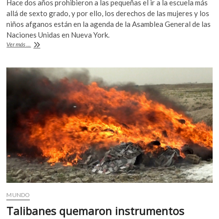
Hace dos años prohibieron a las pequeñas el ir a la escuela más
k
e
itt
at
allá de sexto grado, y por ello, los derechos de las mujeres y los
o
b
er
s
niños afganos están en la agenda de la Asamblea General de las
p
Naciones Unidas en Nueva York.
o
A
e
Niñas
Ver más ...
n
o
p
de
Afganistán,
k
p
dos
años
sin
escuela
MUNDO
Talibanes quemaron instrumentos