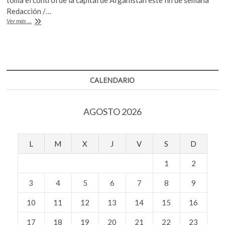
toma el control de la capital de Afganistán este fin de semana
b
er
s
Redacción /…
Los
Ver más ...
o
A
talibán
toman
o
p
el
k
p
control
de
Kabul
CALENDARIO
AGOSTO 2026
L
M
X
J
V
S
D
1
2
3
4
5
6
7
8
9
10
11
12
13
14
15
16
17
18
19
20
21
22
23