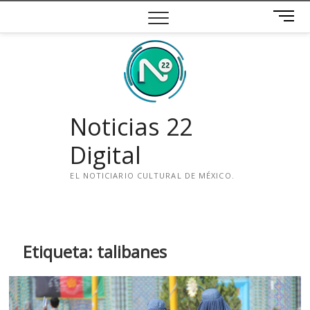
Saltar
B
al
o
contenido
t
ó
n
d
e
Noticias 22
m
e
Digital
n
ú
EL NOTICIARIO CULTURAL DE MÉXICO.
i
n
s
t
Etiqueta:
talibanes
a
g
r
a