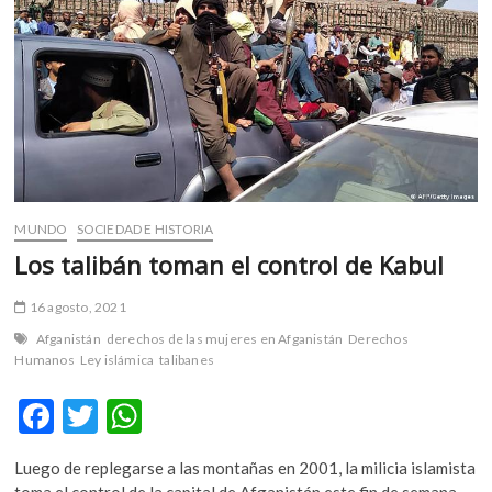
Afganistán
MUNDO
SOCIEDAD E HISTORIA
Los talibán toman el control de Kabul
16 agosto, 2021
Afganistán
derechos de las mujeres en Afganistán
Derechos
Humanos
Ley islámica
talibanes
F
T
W
ac
w
h
Luego de replegarse a las montañas en 2001, la milicia islamista
e
itt
at