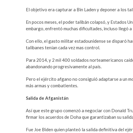
c
e
o
t
El objetivo era capturar a Bin Laden y deponer a los tal
r
o
t
f
En pocos meses, el poder talibán colapsó, y Estados Uni
b
a
embargo, enfrentó muchas dificultades, incluso llegó a
e
n
y
s
Con ello, el gasto militar estadounidense se disparó ha
l
i
talibanes tenían cada vez mas control.
i
f
k
b
Para 2014, y 2 mil 400 soldados norteamericanos caído
d
e
abandonando progresivamente al país.
ü
t
z
n
Pero el ejército afgano no consiguió adaptarse a un m
ü
o
más armas y combatientes.
e
r
Salida de Afganistán
s
a
c
b
Así que este grupo comenzó a negociar con Donald Trump 
o
a
firmar los acuerdos de Doha que garantizaban su salida
r
h
t
i
Fue Joe Biden quien planteó la salida definitiva del ej
e
s