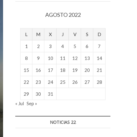
v
o
AGOSTO 2022
l
g
e
L
M
X
J
V
S
D
r
s
1
2
3
4
5
6
7
k
o
8
9
10
11
12
13
14
p
15
16
17
18
19
20
21
e
n
22
23
24
25
26
27
28
v
o
29
30
31
l
« Jul
Sep »
g
e
r
NOTICIAS 22
s
k