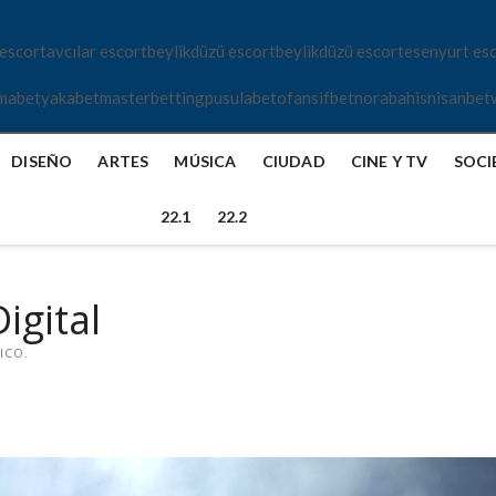
 escort
avcılar escort
beylikdüzü escort
beylikdüzü escort
esenyurt es
mabet
yakabet
masterbetting
pusulabet
ofansifbet
norabahis
nisanbet
DISEÑO
ARTES
MÚSICA
CIUDAD
CINE Y TV
SOCI
22.1
22.2
igital
ICO.