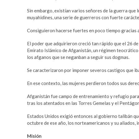
a
m
r
a
Sin embargo, existían varios señores de la guerra que l
e
s
muyahidines, una serie de guerreros con fuerte carácte
s
t
c
e
Consiguieron hacerse fuertes en poco tiempo gracias a
o
r
El poder que adquirieron creció tan rápido que el 26 de
r
b
Emirato Islámico de Afganistán, un régimen teocrático
t
e
los afganos que se neganban a seguir sus dogmas.
b
t
e
t
Se caracterizaron por imponer severos castigos que ib
y
i
l
n
En ese contexto, las mujeres perdieron todos sus derec
i
g
k
p
Afganistán fue campo de entrenamiento y refugio para
d
u
tras los atentados en las Torres Gemelas y el Pentágo
ü
s
z
u
Estados Unidos exigió entonces al gobierno talibán que
ü
l
octubre de ese año, los norteamericanos y su aliados, i
e
a
s
b
Misión