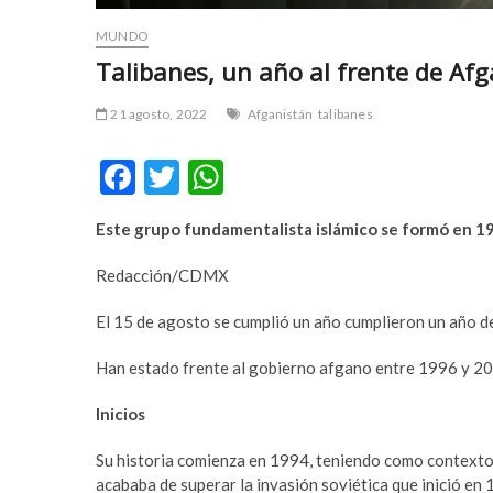
r
m
MUNDO
t
e
Talibanes, un año al frente de Af
a
y
v
b
c
e
21 agosto, 2022
Afganistán
talibanes
ı
t
l
p
F
T
W
a
u
ac
w
h
r
m
Este grupo fundamentalista islámico se formó en 199
e
itt
at
e
a
s
b
b
er
s
Redacción/CDMX
c
e
o
A
o
t
El 15 de agosto se cumplió un año cumplieron un año d
r
y
o
p
t
a
Han estado frente al gobierno afgano entre 1996 y 200
k
p
a
k
v
a
Inicios
c
b
ı
e
Su historia comienza en 1994, teniendo como contexto la
l
t
acababa de superar la invasión soviética que inició en