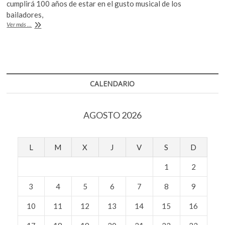
b
er
s
cumplirá 100 años de estar en el gusto musical de los
k
bailadores,
o
o
A
Jorge
Ver más ...
p
o
p
Maldonado,
e
leyenda
n
k
p
viva
de
la
Matancera,
CALENDARIO
en
México
AGOSTO 2026
L
M
X
J
V
S
D
1
2
3
4
5
6
7
8
9
10
11
12
13
14
15
16