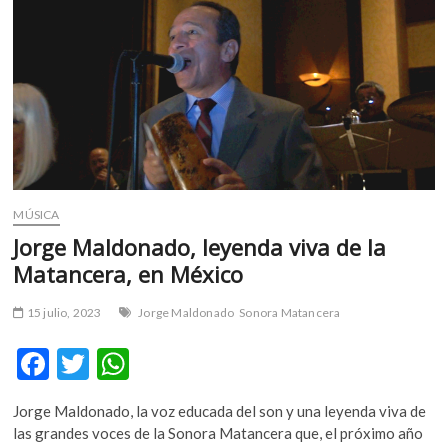
m
v
o
l
g
e
r
s
k
o
MÚSICA
p
Jorge Maldonado, leyenda viva de la
e
Matancera, en México
n
v
15 julio, 2023
Jorge Maldonado
Sonora Matancera
o
l
F
T
W
g
ac
w
h
e
Jorge Maldonado, la voz educada del son y una leyenda viva de
r
e
itt
at
las grandes voces de la Sonora Matancera que, el próximo año
s