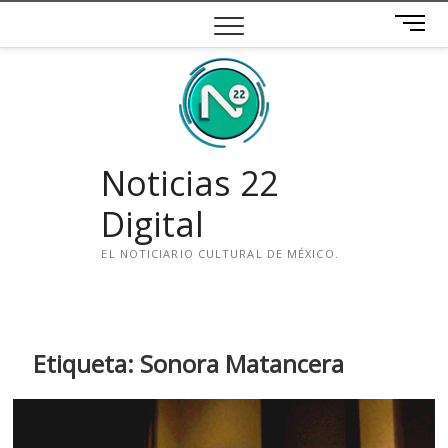
Saltar
B
al
o
contenido
t
ó
n
d
e
Noticias 22
m
e
Digital
n
ú
EL NOTICIARIO CULTURAL DE MÉXICO.
i
n
s
t
Etiqueta:
Sonora Matancera
a
g
r
a