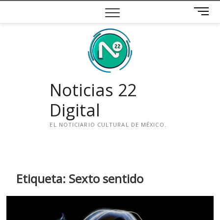
Saltar
B
al
o
contenido
t
ó
n
d
e
Noticias 22
m
e
Digital
n
ú
EL NOTICIARIO CULTURAL DE MÉXICO.
i
n
s
t
Etiqueta:
Sexto sentido
a
g
r
a