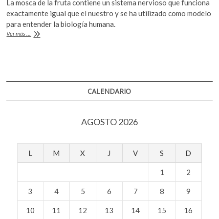
La mosca de la fruta contiene un sistema nervioso que funciona
k
e
itt
at
exactamente igual que el nuestro y se ha utilizado como modelo
o
b
er
s
para entender la biología humana.
p
Estudio
Ver más ...
o
A
e
con
n
moscas
o
p
sugiere
k
p
existencia
de
un
CALENDARIO
sexto
sentido
en
AGOSTO 2026
el
reino
animal
L
M
X
J
V
S
D
1
2
3
4
5
6
7
8
9
10
11
12
13
14
15
16