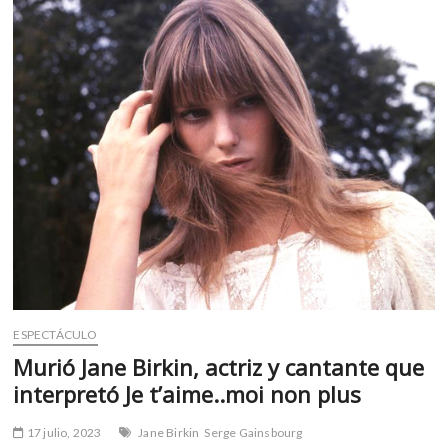
m
v
o
l
g
e
r
s
k
o
p
e
n
v
o
ESPECTÁCULO
l
Murió Jane Birkin, actriz y cantante que
g
interpretó Je t’aime..moi non plus
e
r
17 julio, 2023
Jane Birkin
Serge Gainsbourg
s