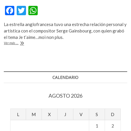
k
F
T
W
o
p
ac
w
h
e
La estrella anglofrancesa tuvo una estrecha relación personal y
e
itt
at
n
artística con el compositor Serge Gainsbourg, con quien grabó
b
er
s
el tema Je t’aime…moi non plus.
Murió
Ver más ...
o
A
Jane
Birkin,
o
p
actriz
k
p
y
cantante
que
CALENDARIO
interpretó
Je
t’aime..moi
AGOSTO 2026
non
plus
L
M
X
J
V
S
D
1
2