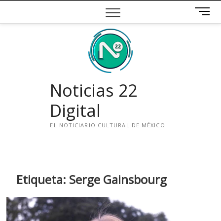
Saltar
B
al
o
contenido
t
ó
n
d
e
Noticias 22
m
e
Digital
n
ú
EL NOTICIARIO CULTURAL DE MÉXICO.
i
n
s
t
Etiqueta:
Serge Gainsbourg
a
g
r
a