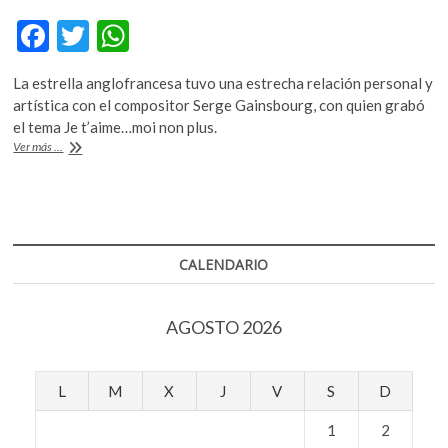
k
F
T
W
o
p
ac
w
h
e
La estrella anglofrancesa tuvo una estrecha relación personal y
e
itt
at
n
artística con el compositor Serge Gainsbourg, con quien grabó
b
er
s
el tema Je t’aime…moi non plus.
Murió
Ver más ...
o
A
Jane
Birkin,
o
p
actriz
k
p
y
cantante
que
CALENDARIO
interpretó
Je
t’aime..moi
AGOSTO 2026
non
plus
L
M
X
J
V
S
D
1
2