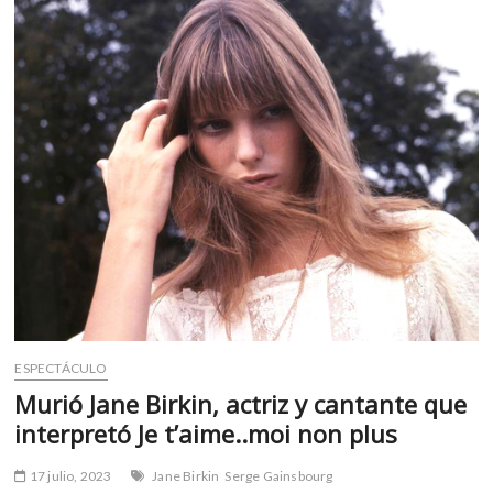
m
v
o
l
g
e
r
s
k
o
p
e
n
v
o
ESPECTÁCULO
l
Murió Jane Birkin, actriz y cantante que
g
interpretó Je t’aime..moi non plus
e
r
17 julio, 2023
Jane Birkin
Serge Gainsbourg
s