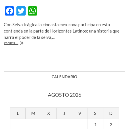
F
T
W
ac
w
h
Con Selva trágica la cineasta mexicana participa en esta
e
itt
at
contienda en la parte de Horizontes Latinos; una historia que
b
er
s
narra el poder de la selva,…
Yulene
Ver más ...
o
A
Olaizola
lleva
o
p
una
k
p
historia
desde
la
CALENDARIO
profundidad
de
la
AGOSTO 2026
selva
maya
al
Festival
L
M
X
J
V
S
D
de
San
1
2
Sebastián