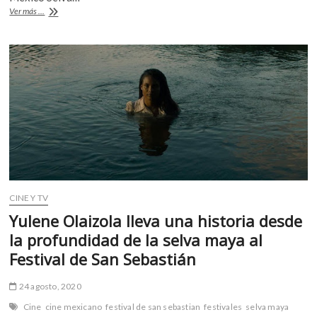
b
er
s
k
«Selva
Ver más ...
o
A
o
trágica»,
una
p
o
p
historia
e
k
p
desde
n
el
corazón
de
la
selva
maya
CINE Y TV
Yulene Olaizola lleva una historia desde
la profundidad de la selva maya al
Festival de San Sebastián
24 agosto, 2020
Cine
cine mexicano
festival de san sebastian
festivales
selva maya