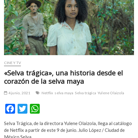
m
v
o
l
g
e
r
s
k
CINE Y TV
o
«Selva trágica», una historia desde el
p
corazón de la selva maya
e
n
4 junio, 2021
Netflix
selva maya
Selva trágica
Yulene Olaizola
v
o
F
T
W
l
g
ac
w
h
e
Selva Trágica, de la directora Yulene Olaizola, llega al catálogo
e
itt
at
r
de Netflix a partir de este 9 de junio. Julio López / Ciudad de
s
México Selva…