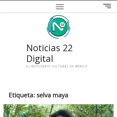
Saltar
B
al
o
contenido
t
ó
n
d
e
Noticias 22
m
e
Digital
n
ú
EL NOTICIARIO CULTURAL DE MÉXICO.
i
n
s
t
Etiqueta:
selva maya
a
g
r
a