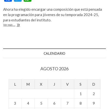
k
ac
w
h
o
Ahora ha elegido encargar una composición que está pensada
e
itt
at
p
en la programación para jóvenes de su temporada 2024-25,
e
b
er
s
para estudiantes del instituto.
n
La
Ver más ...
o
A
Scala
de
o
p
Milán
k
p
encarga
por
fin
CALENDARIO
una
ópera
a
AGOSTO 2026
una
mujer
L
M
X
J
V
S
D
1
2
3
4
5
6
7
8
9