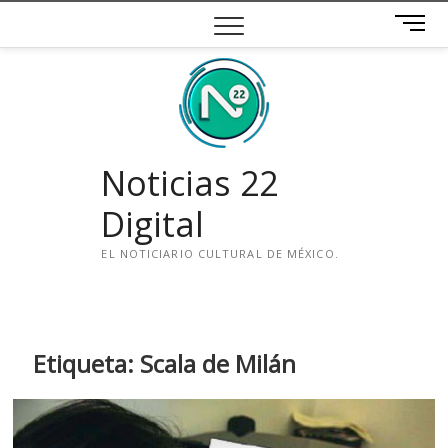
Saltar
B
al
o
contenido
t
ó
n
d
e
Noticias 22
m
e
Digital
n
ú
EL NOTICIARIO CULTURAL DE MÉXICO.
i
n
s
t
Etiqueta:
Scala de Milán
a
g
r
a