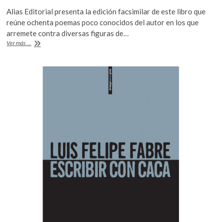
ac
w
h
k
Alias Editorial presenta la edición facsimilar de este libro que
e
itt
at
o
reúne ochenta poemas poco conocidos del autor en los que
p
b
er
s
arremete contra diversas figuras de…
e
«Sátira»,
Ver más ...
o
A
n
los
poemas
o
p
secretos
k
p
de
Salvador
Novo