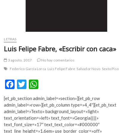
LETRAS
Luis Felipe Fabre, «Escribir con caca»
3 agosto, 2017
No hay comentarios
Federico García Lorca
Luis Felipe Fabre
Salvador Novo
Sexto Piso
F
T
W
ac
w
h
[et_pb_section admin_label=»section»][et_pb_row
e
itt
at
admin_label=»row»][et_pb_column type=»4_4″][et_pb_text
b
er
s
admin_label=»Texto» background_layout=»light»
text_orientation=»left» text_font=»Georgia||||»
o
A
text_font_size=»17″ text_text_color=»#000000″
o
p
text_line_height=»1.6em» use_border_color=»off»