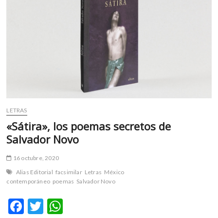
m
v
o
l
g
e
r
s
k
o
LETRAS
p
«Sátira», los poemas secretos de
e
Salvador Novo
n
v
o
16 octubre, 2020
l
Alias Editorial
facsimilar
Letras
México
g
contemporáneo
poemas
Salvador Novo
e
r
F
T
W
s