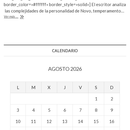
border_color=»#ffffff» border_style=»solid»] El escritor analiza
k
p
las complejidades de la personalidad de Novo, temperamento…
Luis
Ver más ...
Felipe
Fabre,
«Escribir
con
caca»
CALENDARIO
AGOSTO 2026
L
M
X
J
V
S
D
1
2
3
4
5
6
7
8
9
10
11
12
13
14
15
16