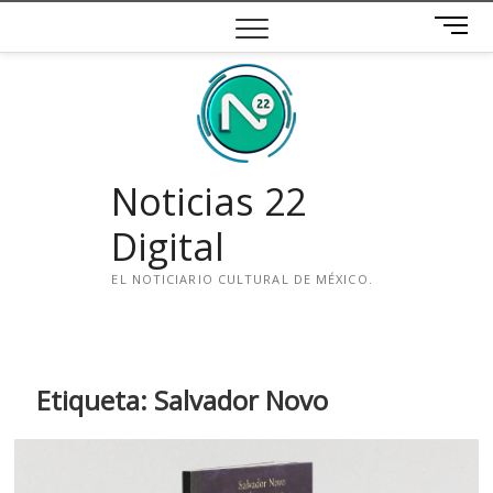
Saltar
B
al
o
contenido
t
ó
n
d
e
Noticias 22
m
e
Digital
n
ú
EL NOTICIARIO CULTURAL DE MÉXICO.
i
n
s
t
Etiqueta:
Salvador Novo
a
g
r
a