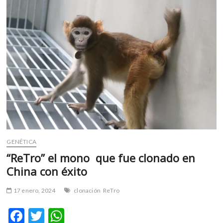
m
v
o
l
g
e
r
s
k
o
p
e
n
GENÉTICA
v
“ReTro” el mono que fue clonado en
o
China con éxito
l
g
17 enero, 2024
clonación
ReTro
e
r
F
T
W
s