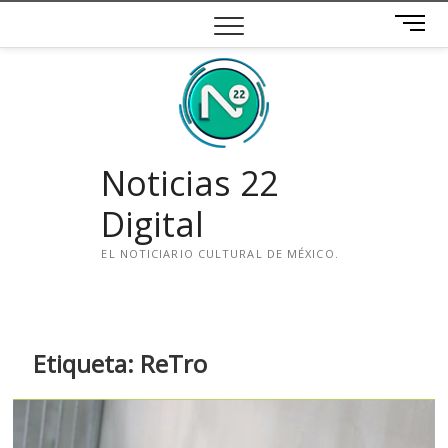
Saltar
B
al
o
contenido
t
ó
n
d
e
Noticias 22
m
e
Digital
n
ú
EL NOTICIARIO CULTURAL DE MÉXICO.
i
n
s
t
Etiqueta:
ReTro
a
g
r
a