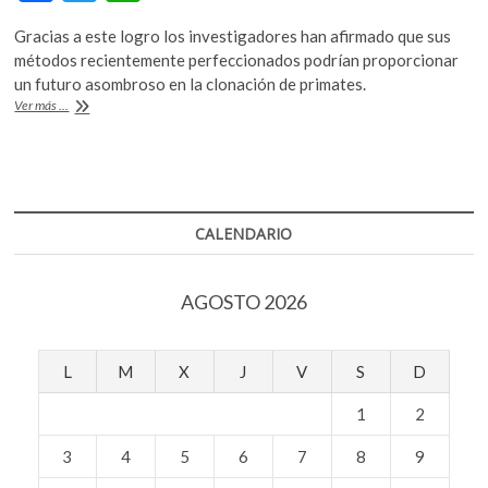
ac
w
h
k
o
Gracias a este logro los investigadores han afirmado que sus
e
itt
at
p
métodos recientemente perfeccionados podrían proporcionar
b
er
s
e
un futuro asombroso en la clonación de primates.
n
“ReTro”
Ver más ...
o
A
el
mono
o
p
que
k
p
fue
clonado
en
CALENDARIO
China
con
éxito
AGOSTO 2026
L
M
X
J
V
S
D
1
2
3
4
5
6
7
8
9