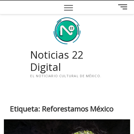
Saltar
B
al
o
contenido
t
ó
n
d
e
Noticias 22
m
e
Digital
n
ú
EL NOTICIARIO CULTURAL DE MÉXICO.
i
n
s
t
Etiqueta:
Reforestamos México
a
g
r
a