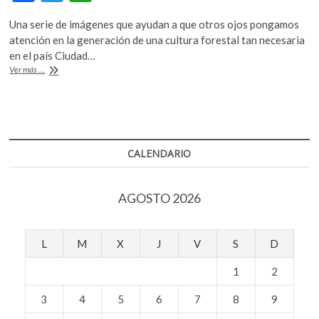
ac
w
h
k
o
Una serie de imágenes que ayudan a que otros ojos pongamos
e
itt
at
p
atención en la generación de una cultura forestal tan necesaria
b
er
s
e
en el país Ciudad…
n
Premiación
Ver más ...
o
A
de
Centinelas
o
p
del
k
p
Tiempo,
la
lente
CALENDARIO
sobre
el
paisaje
AGOSTO 2026
L
M
X
J
V
S
D
1
2
3
4
5
6
7
8
9