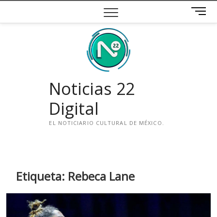
Saltar
B
al
o
contenido
t
ó
n
d
e
Noticias 22
m
e
Digital
n
ú
EL NOTICIARIO CULTURAL DE MÉXICO.
i
n
s
t
Etiqueta:
Rebeca Lane
a
g
r
a