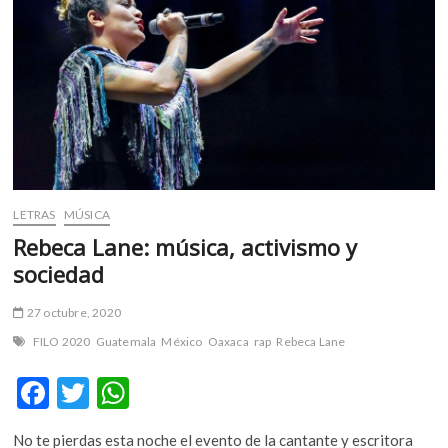
m
v
o
l
g
e
r
s
k
o
LETRAS
MÚSICA
p
Rebeca Lane: música, activismo y
e
sociedad
n
v
27 octubre, 2020
o
FILO 2020
Guatemala
México
Oaxaca
rap
Rebeca Lane
l
g
F
T
W
e
r
ac
w
h
s
No te pierdas esta noche el evento de la cantante y escritora