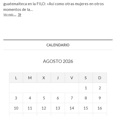
e
itt
at
k
guatemalteca en la FILO: «Así como otras mujeres en otros
b
er
s
o
momentos de la…
p
Rebeca
Ver más ...
o
A
Lane:
e
música,
o
p
n
activismo
k
p
y
sociedad
CALENDARIO
AGOSTO 2026
L
M
X
J
V
S
D
1
2
3
4
5
6
7
8
9
10
11
12
13
14
15
16