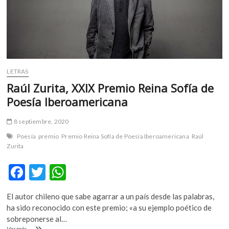
Zurita
LETRAS
Raúl Zurita, XXIX Premio Reina Sofía de
Poesía Iberoamericana
8 septiembre, 2020
Poesía
premio
Premio Reina Sofía de Poesía Iberoamericana
Raúl
Zurita
F
T
W
ac
w
h
El autor chileno que sabe agarrar a un país desde las palabras,
e
itt
at
ha sido reconocido con este premio; «a su ejemplo poético de
b
er
s
sobreponerse al…
Raúl
Ver más ...