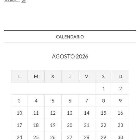
o
A
Zurita,
XXIX
o
p
Premio
k
p
Reina
Sofía
de
CALENDARIO
Poesía
Iberoamericana
AGOSTO 2026
L
M
X
J
V
S
D
1
2
3
4
5
6
7
8
9
10
11
12
13
14
15
16
17
18
19
20
21
22
23
24
25
26
27
28
29
30