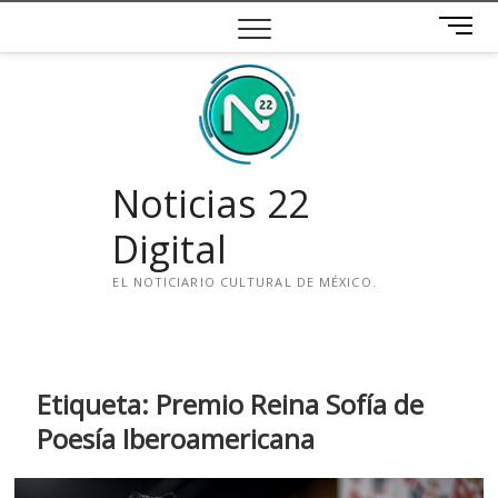
Saltar
B
al
o
contenido
t
ó
n
d
e
Noticias 22
m
e
Digital
n
ú
EL NOTICIARIO CULTURAL DE MÉXICO.
i
n
s
t
Etiqueta:
Premio Reina Sofía de
a
Poesía Iberoamericana
g
r
a