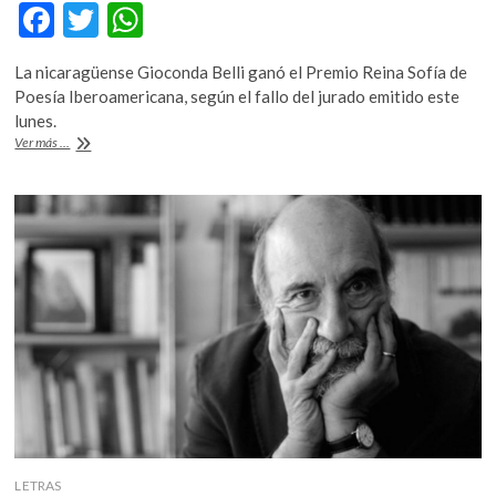
F
T
W
k
o
ac
w
h
p
La nicaragüense Gioconda Belli ganó el Premio Reina Sofía de
e
itt
at
e
Poesía Iberoamericana, según el fallo del jurado emitido este
n
b
er
s
lunes.
Gioconda
Ver más ...
o
A
Belli,
gana
o
p
el
k
p
Premio
Reina
Sofía
de
Poesía
Iberoamericana
LETRAS