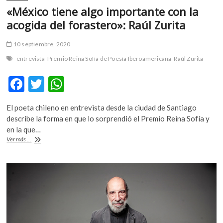
«México tiene algo importante con la
acogida del forastero»: Raúl Zurita
10 septiembre, 2020
entrevista
Premio Reina Sofía de Poesía Iberoamericana
Raúl Zurita
F
T
W
ac
w
h
El poeta chileno en entrevista desde la ciudad de Santiago
e
itt
at
describe la forma en que lo sorprendió el Premio Reina Sofía y
b
er
s
en la que…
«México
Ver más ...
o
A
tiene
algo
o
p
importante
k
p
con
la
acogida
del
forastero»:
Raúl