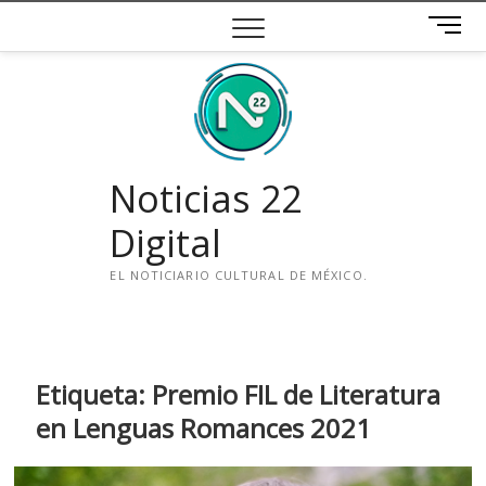
Saltar
B
al
o
contenido
t
ó
n
d
e
Noticias 22
m
e
Digital
n
ú
EL NOTICIARIO CULTURAL DE MÉXICO.
i
n
s
t
Etiqueta:
Premio FIL de Literatura
a
en Lenguas Romances 2021
g
r
a