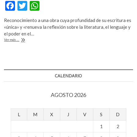
F
T
W
k
o
ac
w
h
p
Reconocimiento a una obra cuya profundidad de su escritura es
e
itt
at
e
«única» y «renueva la reflexión sobre la literatura, el lenguaje y
n
b
er
s
el poder en el…
Diamela
Ver más ...
o
A
Eltit,
Premio
o
p
FIL
k
p
de
Literatura
en
CALENDARIO
Lenguas
Romances
2021
AGOSTO 2026
L
M
X
J
V
S
D
1
2