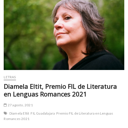
m
v
o
l
g
e
r
s
k
o
p
e
LETRAS
n
Diamela Eltit, Premio FIL de Literatura
v
en Lenguas Romances 2021
o
l
27 agosto, 2021
g
e
Diamela Eltit
FIL Guadalajara
Premio FIL de Literatura en Lenguas
r
Romances 2021
s