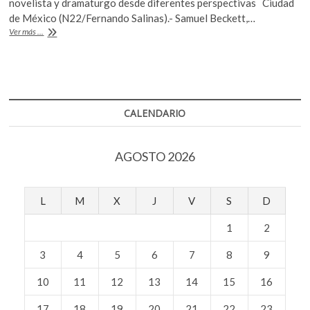
novelista y dramaturgo desde diferentes perspectivas Ciudad
k
b
er
s
de México (N22/Fernando Salinas).- Samuel Beckett,…
o
Beckett
Ver más ...
o
A
p
transdisciplinar
e
o
p
n
k
p
CALENDARIO
AGOSTO 2026
L
M
X
J
V
S
D
1
2
3
4
5
6
7
8
9
10
11
12
13
14
15
16
17
18
19
20
21
22
23