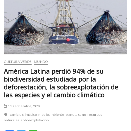
m
v
o
l
g
e
r
s
k
CULTURA VERDE
MUNDO
o
América Latina perdió 94% de su
p
e
biodiversidad estudiada por la
n
deforestación, la sobreexplotación de
v
las especies y el cambio climático
o
l
11 septiembre, 2020
g
e
cambio climático
medioambiente
planeta sano
recursos
naturales
sobreexplotación
r
s