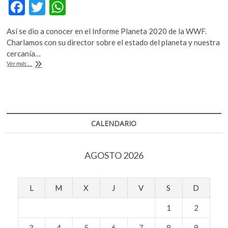
F
T
W
k
o
ac
w
h
p
Así se dio a conocer en el Informe Planeta 2020 de la WWF.
e
itt
at
e
Charlamos con su director sobre el estado del planeta y nuestra
n
b
er
s
cercanía…
América
Ver más ...
o
A
Latina
perdió
o
p
94%
k
p
de
su
biodiversidad
CALENDARIO
estudiada
por
la
AGOSTO 2026
deforestación,
la
sobreexplotación
de
L
M
X
J
V
S
D
las
especies
1
2
y
el
3
4
5
6
7
8
9
cambio