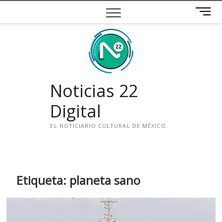
Saltar
B
al
o
contenido
t
ó
n
d
e
Noticias 22
m
e
Digital
n
ú
EL NOTICIARIO CULTURAL DE MÉXICO.
i
n
s
t
Etiqueta:
planeta sano
a
g
r
a