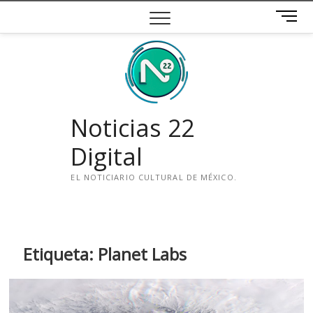
Saltar
B
al
o
contenido
t
ó
n
d
e
Noticias 22
m
e
Digital
n
ú
EL NOTICIARIO CULTURAL DE MÉXICO.
i
n
s
t
Etiqueta:
Planet Labs
a
g
r
a