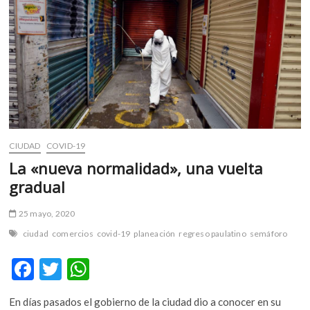
m
v
o
l
g
e
r
s
k
CIUDAD
COVID-19
o
La «nueva normalidad», una vuelta
p
e
gradual
n
v
25 mayo, 2020
o
ciudad
comercios
covid-19
planeación
regreso paulatino
semáforo
l
g
F
T
W
e
ac
w
h
r
s
En días pasados el gobierno de la ciudad dio a conocer en su