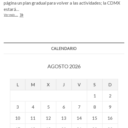
e
itt
at
k
página un plan gradual para volver a las actividades; la CDMX
b
er
s
o
estará…
La
p
Ver más ...
o
A
«nueva
e
normalidad»,
o
p
n
una
k
p
vuelta
gradual
CALENDARIO
AGOSTO 2026
L
M
X
J
V
S
D
1
2
3
4
5
6
7
8
9
10
11
12
13
14
15
16