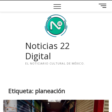
Saltar
B
al
o
contenido
t
ó
n
d
e
Noticias 22
m
e
Digital
n
ú
EL NOTICIARIO CULTURAL DE MÉXICO.
i
n
s
t
Etiqueta:
planeación
a
g
r
a