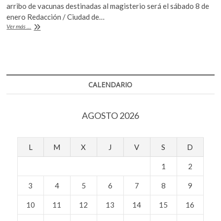
e
itt
at
k
arribo de vacunas destinadas al magisterio será el sábado 8 de
b
er
s
o
enero Redacción / Ciudad de…
p
Posponen
Ver más ...
o
A
vacunación
e
de
o
p
n
refuerzo
k
p
contra
covid-
19
CALENDARIO
para
maestros
AGOSTO 2026
L
M
X
J
V
S
D
1
2
3
4
5
6
7
8
9
10
11
12
13
14
15
16