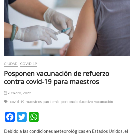
m
v
o
l
g
e
r
s
k
CIUDAD
COVID-19
o
p
Posponen vacunación de refuerzo
e
contra covid-19 para maestros
n
v
6 enero, 2022
o
covid-19
maestros
pandemia
personal educativo
vacunación
l
g
F
T
W
e
ac
w
h
r
s
Debido a las condiciones meteorológicas en Estados Unidos, el