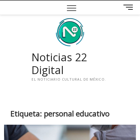
Saltar
B
al
o
contenido
t
ó
n
d
e
Noticias 22
m
e
Digital
n
ú
EL NOTICIARIO CULTURAL DE MÉXICO.
i
n
s
t
Etiqueta:
personal educativo
a
g
r
a