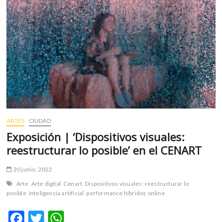
m
v
o
l
g
e
r
s
k
o
p
ARTES
CIUDAD
e
Exposición | ‘Dispositivos visuales:
n
reestructurar lo posible’ en el CENART
v
o
20 junio, 2022
l
g
Arte
Arte digital
Cenart
Dispositivos visuales: reestructurar lo
posible
inteligencia artificial
performance híbridos online
e
r
F
T
W
s