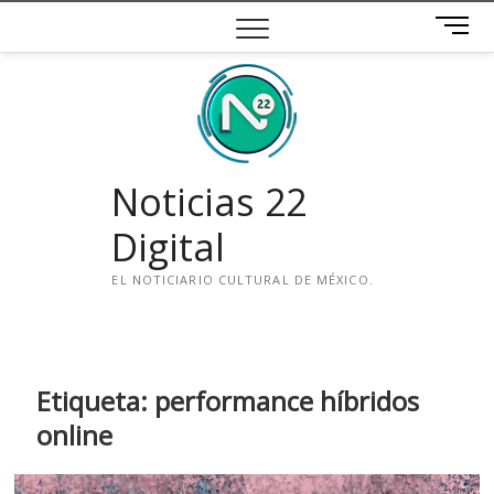
Saltar
B
al
o
contenido
t
ó
n
d
e
Noticias 22
m
e
Digital
n
ú
EL NOTICIARIO CULTURAL DE MÉXICO.
i
n
s
t
Etiqueta:
performance híbridos
a
online
g
r
a