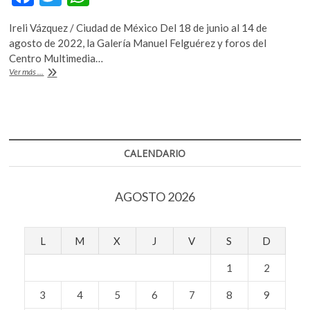
k
ac
w
h
o
Ireli Vázquez / Ciudad de México Del 18 de junio al 14 de
e
itt
at
p
agosto de 2022, la Galería Manuel Felguérez y foros del
e
b
er
s
Centro Multimedia…
n
Exposición
Ver más ...
o
A
|
‘Dispositivos
o
p
visuales:
k
p
reestructurar
lo
posible’
CALENDARIO
en
el
CENART
AGOSTO 2026
L
M
X
J
V
S
D
1
2
3
4
5
6
7
8
9