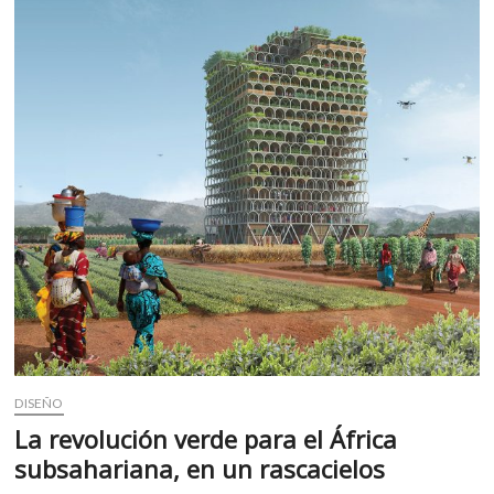
m
v
o
l
g
e
r
s
k
o
p
e
n
v
o
l
DISEÑO
g
e
La revolución verde para el África
r
subsahariana, en un rascacielos
s