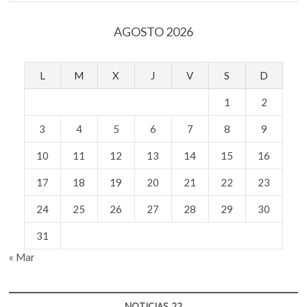
un
rascacielos
AGOSTO 2026
L
M
X
J
V
S
D
1
2
3
4
5
6
7
8
9
10
11
12
13
14
15
16
17
18
19
20
21
22
23
24
25
26
27
28
29
30
31
« Mar
NOTICIAS 22