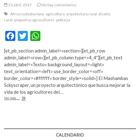
k
21 abril, 2017
No hay comentarios
o
África subsahariana
agricultura
arquitectura rural
diseño
p
rural
pequeños agrocultores
pobreza
e
n
F
T
W
ac
w
h
[et_pb_section admin_label=»section»][et_pb_row
e
itt
at
admin_label=»row»][et_pb_column type=»4_4″][et_pb_text
b
er
s
admin_label=»Texto» background_layout=»light»
text_orientation=»left» use_border_color=»off»
o
A
border_color=»#ffffff» border_style=»solid»] El Mashambas
o
p
Sckyscraper, un proyecto arquitectónico que busca mejorar la
vida de los agricultores del…
k
p
La
Ver más ...
revolución
verde
para
el
África
subsahariana,
CALENDARIO
en