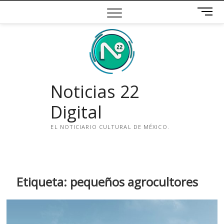
Saltar
B
al
o
contenido
t
ó
n
d
e
Noticias 22
m
e
Digital
n
ú
EL NOTICIARIO CULTURAL DE MÉXICO.
i
n
s
t
Etiqueta:
pequeños agrocultores
a
g
r
a