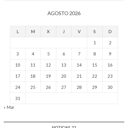
un
rascacielos
AGOSTO 2026
L
M
X
J
V
S
D
1
2
3
4
5
6
7
8
9
10
11
12
13
14
15
16
17
18
19
20
21
22
23
24
25
26
27
28
29
30
31
« Mar
NOTICIAS 22