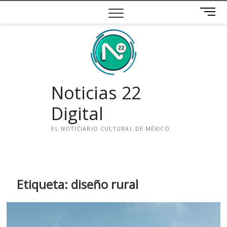
Saltar
B
al
o
contenido
t
ó
n
d
e
Noticias 22
m
e
Digital
n
ú
EL NOTICIARIO CULTURAL DE MÉXICO.
i
n
s
t
Etiqueta:
diseño rural
a
g
r
a