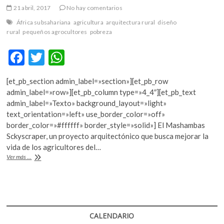
k
21 abril, 2017
No hay comentarios
o
África subsahariana
agricultura
arquitectura rural
diseño
p
rural
pequeños agrocultores
pobreza
e
n
F
T
W
ac
w
h
[et_pb_section admin_label=»section»][et_pb_row
e
itt
at
admin_label=»row»][et_pb_column type=»4_4″][et_pb_text
b
er
s
admin_label=»Texto» background_layout=»light»
text_orientation=»left» use_border_color=»off»
o
A
border_color=»#ffffff» border_style=»solid»] El Mashambas
o
p
Sckyscraper, un proyecto arquitectónico que busca mejorar la
vida de los agricultores del…
k
p
La
Ver más ...
revolución
verde
para
el
África
subsahariana,
CALENDARIO
en