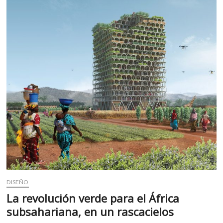
m
v
o
l
g
e
r
s
k
o
p
e
n
v
o
l
DISEÑO
g
e
La revolución verde para el África
r
subsahariana, en un rascacielos
s