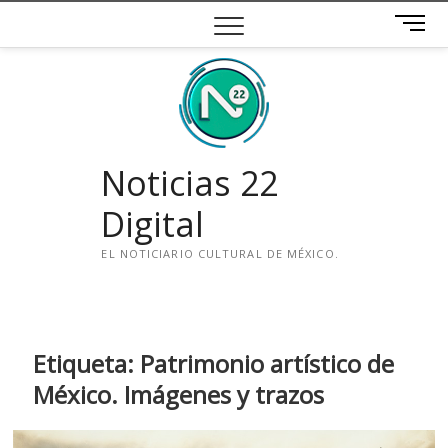
Saltar
B
al
o
contenido
t
ó
n
d
e
Noticias 22
m
e
Digital
n
ú
EL NOTICIARIO CULTURAL DE MÉXICO.
i
n
s
t
Etiqueta:
Patrimonio artístico de
a
México. Imágenes y trazos
g
r
a