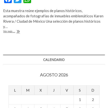
k
ac
w
h
o
Esta muestra reúne ejemplos de planos históricos,
e
itt
at
p
acompañados de fotografías de inmuebles emblemáticos Karen
e
b
er
s
Rivera / Ciudad de México Una selección de planos históricos
n
y…
o
A
Promueven
Ver más ...
o
p
la
importancia
k
p
de
la
conservación
del
CALENDARIO
patrimonio
edificado
de
AGOSTO 2026
México
a
través
de
L
M
X
J
V
S
D
la
exposición
1
2
‘Patrimonio
artístico