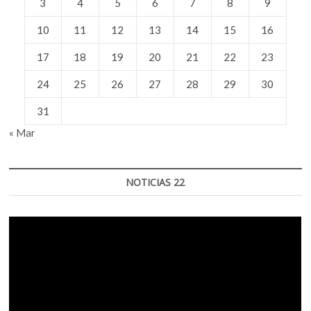
3
4
5
6
7
8
9
de
México.
Imágenes
10
11
12
13
14
15
16
y
trazos’
17
18
19
20
21
22
23
24
25
26
27
28
29
30
31
« Mar
NOTICIAS 22