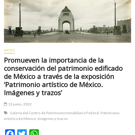
m
v
o
l
g
e
r
ARTES
s
Promueven la importancia de la
k
o
conservación del patrimonio edificado
p
de México a través de la exposición
e
‘Patrimonio artístico de México.
n
Imágenes y trazos’
v
o
13 junio, 2022
l
g
Galería del Centro de Patrimonio Inmobiliario Federal
Patrimonio
e
artístico de México. Imágenes y trazos
r
F
T
W
s