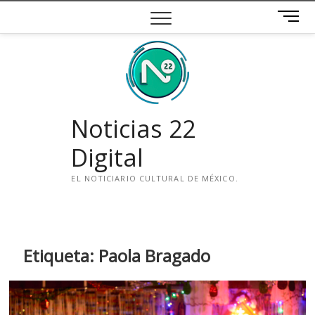
Saltar
B
al
o
contenido
t
ó
n
d
e
Noticias 22
m
e
Digital
n
ú
EL NOTICIARIO CULTURAL DE MÉXICO.
i
n
s
t
Etiqueta:
Paola Bragado
a
g
r
a