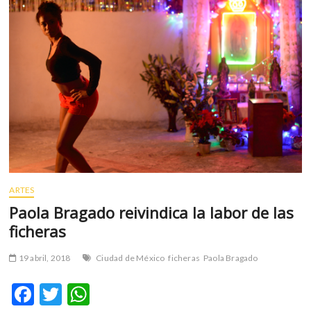
m
v
o
l
g
e
r
s
k
o
p
e
ARTES
n
Paola Bragado reivindica la labor de las
v
o
ficheras
l
g
19 abril, 2018
Ciudad de México
ficheras
Paola Bragado
e
F
T
W
r
s