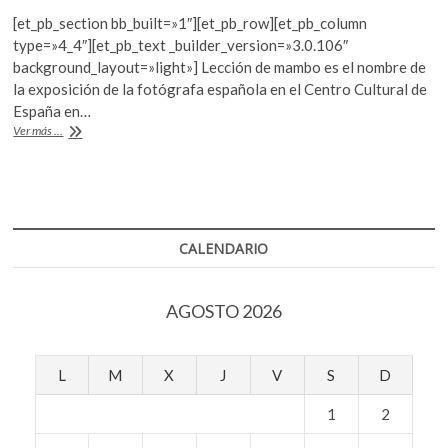
ac
w
h
k
[et_pb_section bb_built=»1″][et_pb_row][et_pb_column
e
itt
at
o
type=»4_4″][et_pb_text _builder_version=»3.0.106″
p
b
er
s
background_layout=»light»] Lección de mambo es el nombre de
e
la exposición de la fotógrafa española en el Centro Cultural de
o
A
n
España en…
o
p
Paola
Ver más ...
Bragado
k
p
reivindica
la
labor
de
las
CALENDARIO
ficheras
AGOSTO 2026
L
M
X
J
V
S
D
1
2