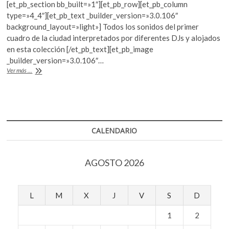
[et_pb_section bb_built=»1″][et_pb_row][et_pb_column
k
e
itt
at
type=»4_4″][et_pb_text _builder_version=»3.0.106″
o
b
er
s
background_layout=»light»] Todos los sonidos del primer
p
cuadro de la ciudad interpretados por diferentes DJs y alojados
e
o
A
en esta colección [/et_pb_text][et_pb_image
n
o
p
_builder_version=»3.0.106″…
Céntrica
Ver más ...
k
p
Vol.
1.
Paisaje
sonoro
del
Centro
CALENDARIO
Histórico
AGOSTO 2026
L
M
X
J
V
S
D
1
2