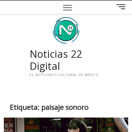
Saltar
B
al
o
contenido
t
ó
n
d
e
Noticias 22
m
e
Digital
n
ú
EL NOTICIARIO CULTURAL DE MÉXICO.
i
n
s
t
Etiqueta:
paisaje sonoro
a
g
r
a