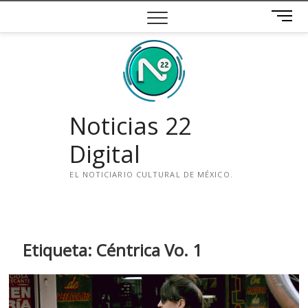
Saltar
B
al
o
contenido
t
ó
n
d
e
Noticias 22
m
e
Digital
n
ú
EL NOTICIARIO CULTURAL DE MÉXICO.
i
n
s
t
Etiqueta:
Céntrica Vo. 1
a
g
r
a