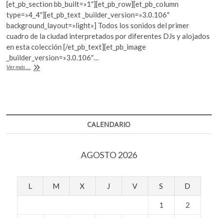
[et_pb_section bb_built=»1″][et_pb_row][et_pb_column
k
e
itt
at
type=»4_4″][et_pb_text _builder_version=»3.0.106″
o
b
er
s
background_layout=»light»] Todos los sonidos del primer
p
cuadro de la ciudad interpretados por diferentes DJs y alojados
e
o
A
en esta colección [/et_pb_text][et_pb_image
n
o
p
_builder_version=»3.0.106″…
Céntrica
Ver más ...
k
p
Vol.
1.
Paisaje
sonoro
del
Centro
CALENDARIO
Histórico
AGOSTO 2026
L
M
X
J
V
S
D
1
2