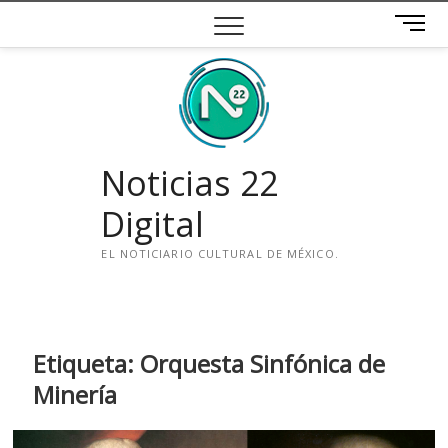
Saltar
B
al
o
contenido
t
ó
n
d
e
Noticias 22
m
e
Digital
n
ú
EL NOTICIARIO CULTURAL DE MÉXICO.
i
n
s
t
Etiqueta:
Orquesta Sinfónica de
a
Minería
g
r
a