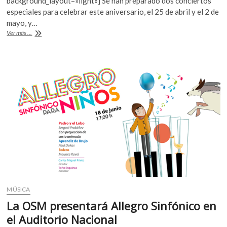
b
er
s
background_layout=»light»] Se han preparado dos conciertos
especiales para celebrar este aniversario, el 25 de abril y el 2 de
o
A
mayo, y…
o
p
León
Ver más ...
Spierer
k
p
y
Nadine
Sierra
en
los
40
años
de
la
Orquesta
Sinfónica
de
Minería
MÚSICA
La OSM presentará Allegro Sinfónico en
el Auditorio Nacional