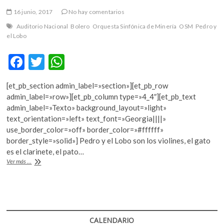
16 junio, 2017
No hay comentarios
Auditorio Nacional
Bolero
Orquesta Sinfónica de Minería
OSM
Pedro y
el Lobo
F
T
W
ac
w
h
[et_pb_section admin_label=»section»][et_pb_row
e
itt
at
admin_label=»row»][et_pb_column type=»4_4″][et_pb_text
b
er
s
admin_label=»Texto» background_layout=»light»
text_orientation=»left» text_font=»Georgia||||»
o
A
use_border_color=»off» border_color=»#ffffff»
o
p
border_style=»solid»] Pedro y el Lobo son los violines, el gato
es el clarinete, el pato…
k
p
La
Ver más ...
OSM
presentará
Allegro
Sinfónico
en
el
CALENDARIO
Auditorio