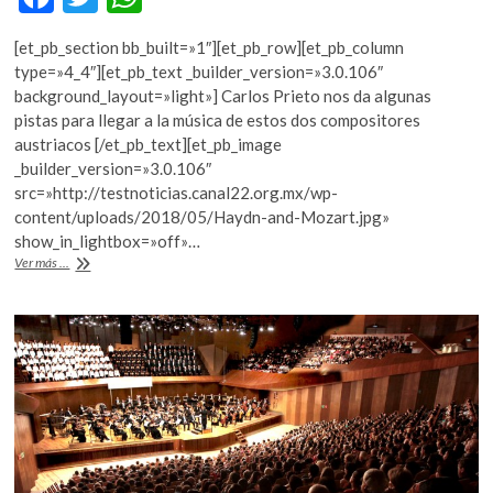
k
ac
w
h
o
[et_pb_section bb_built=»1″][et_pb_row][et_pb_column
e
itt
at
p
type=»4_4″][et_pb_text _builder_version=»3.0.106″
e
b
er
s
background_layout=»light»] Carlos Prieto nos da algunas
n
pistas para llegar a la música de estos dos compositores
o
A
austriacos [/et_pb_text][et_pb_image
o
p
_builder_version=»3.0.106″
src=»http://testnoticias.canal22.org.mx/wp-
k
p
content/uploads/2018/05/Haydn-and-Mozart.jpg»
show_in_lightbox=»off»…
Para
Ver más ...
acercarse
a
Mozart
y
a
Haydn