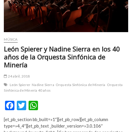
MÚSICA
León Spierer y Nadine Sierra en los 40
años de la Orquesta Sinfónica de
Minería
24 abril, 2018
León Spierer
Nadine Sierra
Orquesta Sinfónica de Minería
Orquesta
Sinfónica de Minería 40 años
F
T
W
ac
w
h
[et_pb_section bb_built=»1″][et_pb_row][et_pb_column
e
itt
at
type=»4_4″][et_pb_text _builder_version=»3.0.106″