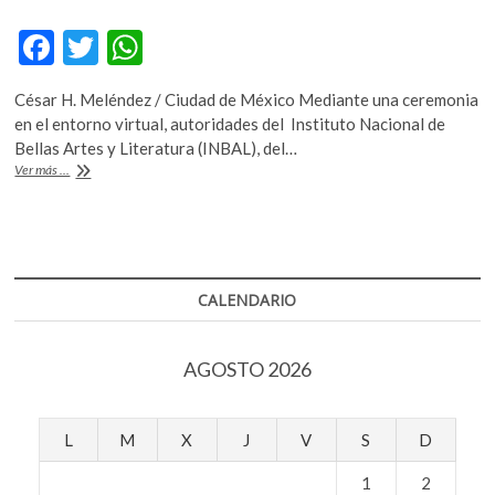
k
o
F
T
W
p
ac
w
h
e
César H. Meléndez / Ciudad de México Mediante una ceremonia
e
itt
at
n
en el entorno virtual, autoridades del Instituto Nacional de
b
er
s
Bellas Artes y Literatura (INBAL), del…
Patricia
Ver más ...
o
A
Martínez
Pedreguera
o
p
ganadora
k
p
del
Premio
Bellas
CALENDARIO
Artes
de
Obra
AGOSTO 2026
de
Teatro
para
Niñas,
L
M
X
J
V
S
D
Niños
y
1
2
Jóvenes