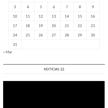
‘Perla
3
4
5
6
7
8
9
Szuchmacher’
10
11
12
13
14
15
16
17
18
19
20
21
22
23
24
25
26
27
28
29
30
31
« Mar
NOTICIAS 22