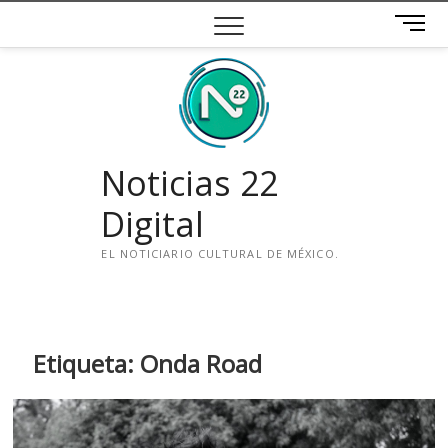
Saltar
B
al
o
contenido
t
ó
n
d
e
Noticias 22
m
e
Digital
n
ú
EL NOTICIARIO CULTURAL DE MÉXICO.
i
n
s
t
Etiqueta:
Onda Road
a
g
r
a