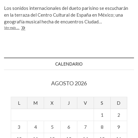
ac
w
h
k
Los sonidos internacionales del dueto parisino se escucharán
o
e
itt
at
en la terraza del Centro Cultural de España en México; una
p
b
er
s
geografía musical hecha de encuentros Ciudad…
e
Onda
Ver más ...
o
A
n
Road,
diario
o
p
de
k
p
viaje
CALENDARIO
AGOSTO 2026
L
M
X
J
V
S
D
1
2
3
4
5
6
7
8
9