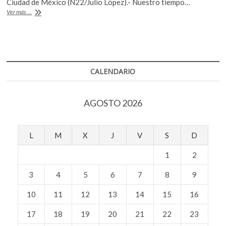
b
er
s
Ciudad de México (N22/Julio López).- Nuestro tiempo…
k
“Hay
Ver más ...
o
A
o
quienes
p
creemos
o
p
e
que
k
p
hay
n
otro
tipo
CALENDARIO
de
cine
donde
AGOSTO 2026
la
ambigüedad
es
importante”:
L
M
X
J
V
S
D
Reygadas
1
2
3
4
5
6
7
8
9
10
11
12
13
14
15
16
17
18
19
20
21
22
23