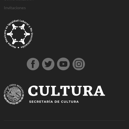
Invitaciones
g
g
1
s
1
1
h
1
a
D
j
M
d
h
A
a
a
x
ü
x
x
a
x
n
e
o
a
e
o
t
z
z
b
p
b
b
l
b
t
n
j
r
n
ş
a
i
i
e
e
e
e
k
e
a
e
o
s
e
g
ş
a
a
t
r
t
t
a
t
l
m
b
b
m
e
e
n
n
b
b
g
l
y
e
e
a
e
l
h
t
t
e
e
i
ı
a
B
t
h
b
d
i
e
e
t
t
r
e
h
o
i
o
i
r
p
p
p
i
i
s
a
n
s
n
n
e
e
e
a
n
ş
c
b
u
u
b
s
s
s
s
s
o
e
s
s
o
c
c
c
m
ü
r
r
u
u
n
o
o
o
a
p
t
c
v
u
r
r
r
r
e
a
a
e
s
t
t
t
i
r
v
n
r
u
A
o
b
r
l
e
v
n
b
e
u
ı
n
e
k
e
t
p
c
s
r
a
t
i
a
a
i
e
r